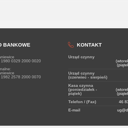
O BANKOWE
KONTAKT
niewice
Urząd czynny
 1980 0329 2000 0020
(wtore
(piąte
nalne:
niewice
Urząd czynny
 1982 2578 2000 0070
(czerwiec - sierpień)
Kasa czynna
(poniedziałek -
(wtore
piątek)
(piąte
Telefon / (Fax)
46 83
E-mail
ug@do