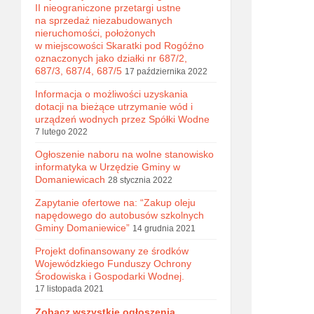
II nieograniczone przetargi ustne
na sprzedaż niezabudowanych
nieruchomości, położonych
w miejscowości Skaratki pod Rogóźno
oznaczonych jako działki nr 687/2,
687/3, 687/4, 687/5
17 października 2022
Informacja o możliwości uzyskania
dotacji na bieżące utrzymanie wód i
urządzeń wodnych przez Spółki Wodne
7 lutego 2022
Ogłoszenie naboru na wolne stanowisko
informatyka w Urzędzie Gminy w
Domaniewicach
28 stycznia 2022
Zapytanie ofertowe na: “Zakup oleju
napędowego do autobusów szkolnych
Gminy Domaniewice”
14 grudnia 2021
Projekt dofinansowany ze środków
Wojewódzkiego Funduszy Ochrony
Środowiska i Gospodarki Wodnej.
17 listopada 2021
Zobacz wszystkie ogłoszenia