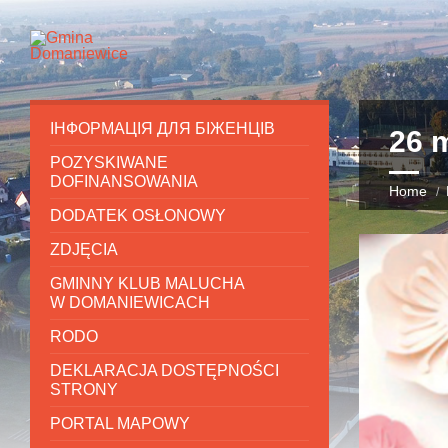
ІНФОРМАЦІЯ ДЛЯ БІЖЕНЦІВ
26 
POZYSKIWANE
DOFINANSOWANIA
Home
DODATEK OSŁONOWY
ZDJĘCIA
GMINNY KLUB MALUCHA
W DOMANIEWICACH
RODO
DEKLARACJA DOSTĘPNOŚCI
STRONY
PORTAL MAPOWY