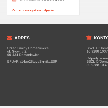
Zobacz wszystkie zdjęcia
ADRES
KONT
Urząd Gminy Domaniewice
BSZŁ O/Doma
ul. Główna 2,
10 9288 1037
99-434 Domaniewice
Odpady komu
EPUAP:
/14ao28tqvt/SkrytkaESP
BSZŁ O/Doma
50 9288 1037