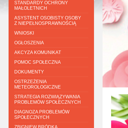
STANDARDY OCHRONY
MAŁOLETNICH
ASYSTENT OSOBISTY OSOBY
Z NIEPEŁNOSPRAWNOŚCIĄ
WNIOSKI
OGŁOSZENIA
AKCYZA KOMUNIKAT
POMOC SPOŁECZNA
DOKUMENTY
OSTRZEŻENIA
METEOROLOGICZNE
STRATEGIA ROZWIĄZYWANIA
PROBLEMÓW SPOŁECZNYCH
DIAGNOZA PROBLEMÓW
SPOŁECZNYCH
ZBIGNIEW BRÓDKA