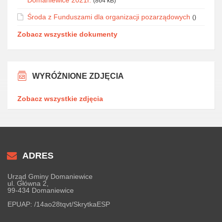
Domaniewice 2021r.
(864 kB)
Środa z Funduszami dla organizacji pozarządowych
()
Zobacz wszystkie dokumenty
WYRÓŻNIONE ZDJĘCIA
Zobacz wszystkie zdjęcia
ADRES
Urząd Gminy Domaniewice
ul. Główna 2,
99-434 Domaniewice
EPUAP:
/14ao28tqvt/SkrytkaESP