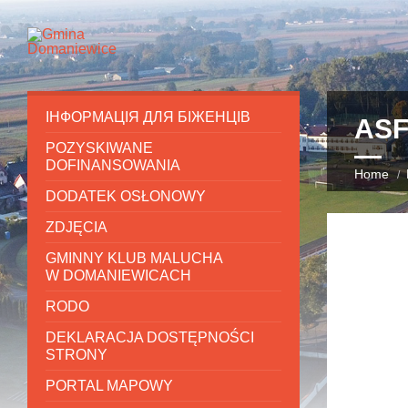
ІНФОРМАЦІЯ ДЛЯ БІЖЕНЦІВ
ASF
POZYSKIWANE
DOFINANSOWANIA
Home
DODATEK OSŁONOWY
ZDJĘCIA
GMINNY KLUB MALUCHA
W DOMANIEWICACH
RODO
DEKLARACJA DOSTĘPNOŚCI
STRONY
PORTAL MAPOWY