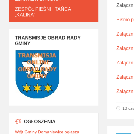
Załączni
ZESPÓŁ PIEŚNI I TAŃCA
„KALINA”
Pismo p
Załączn
TRANSMISJE OBRAD RADY
GMINY
Załączni
Załączni
Załączni
Załączn
10 cz
OGŁOSZENIA
Wójt Gminy Domaniewice ogłasza