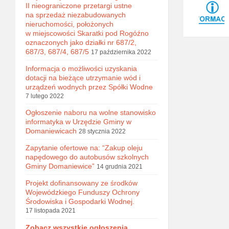
II nieograniczone przetargi ustne
na sprzedaż niezabudowanych
nieruchomości, położonych
w miejscowości Skaratki pod Rogóźno
oznaczonych jako działki nr 687/2,
687/3, 687/4, 687/5
17 października 2022
Informacja o możliwości uzyskania
dotacji na bieżące utrzymanie wód i
urządzeń wodnych przez Spółki Wodne
7 lutego 2022
Ogłoszenie naboru na wolne stanowisko
informatyka w Urzędzie Gminy w
Domaniewicach
28 stycznia 2022
Zapytanie ofertowe na: “Zakup oleju
napędowego do autobusów szkolnych
Gminy Domaniewice”
14 grudnia 2021
Projekt dofinansowany ze środków
Wojewódzkiego Funduszy Ochrony
Środowiska i Gospodarki Wodnej.
17 listopada 2021
Zobacz wszystkie ogłoszenia