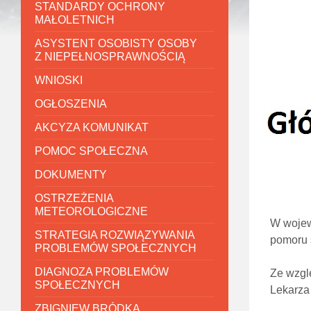
STANDARDY OCHRONY
MAŁOLETNICH
ASYSTENT OSOBISTY OSOBY
Z NIEPEŁNOSPRAWNOŚCIĄ
WNIOSKI
OGŁOSZENIA
AKCYZA KOMUNIKAT
POMOC SPOŁECZNA
DOKUMENTY
OSTRZEŻENIA
METEOROLOGICZNE
W wojew
STRATEGIA ROZWIĄZYWANIA
pomoru ś
PROBLEMÓW SPOŁECZNYCH
DIAGNOZA PROBLEMÓW
Ze wzgl
SPOŁECZNYCH
Lekarza 
ZBIGNIEW BRÓDKA