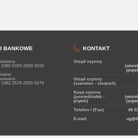
O BANKOWE
KONTAKT
niewice
Urząd czynny
 1980 0329 2000 0020
(wtore
(piąte
nalne:
niewice
Urząd czynny
 1982 2578 2000 0070
(czerwiec - sierpień)
Kasa czynna
(poniedziałek -
(wtore
piątek)
(piąte
Telefon / (Fax)
46 83
E-mail
ug@do