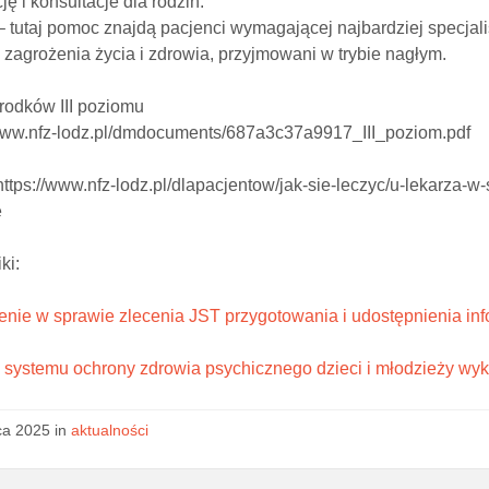
ję i konsultacje dla rodzin.
 tutaj pomoc znajdą pacjenci wymagającej najbardziej specjal
 zagrożenia życia i zdrowia, przyjmowani w trybie nagłym.
rodków III poziomu
/www.nfz-lodz.pl/dmdocuments/687a3c37a9917_III_poziom.pdf
https://www.nfz-lodz.pl/dlapacjentow/jak-sie-leczyc/u-lekarza-w
e
ki:
enie w sprawie zlecenia JST przygotowania i udostępnienia inf
systemu ochrony zdrowia psychicznego dzieci i młodzieży wyk
ca 2025 in
aktualności