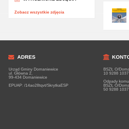
Zobacz wszystkie zdjęcia
ADRES
KONT
Urząd Gminy Domaniewice
BSZŁ O/Doma
ul. Główna 2,
10 9288 1037
99-434 Domaniewice
Odpady komu
EPUAP:
/14ao28tqvt/SkrytkaESP
BSZŁ O/Doma
50 9288 1037