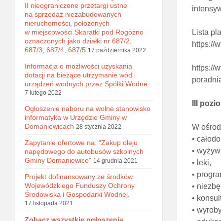
II nieograniczone przetargi ustne
intensy
na sprzedaż niezabudowanych
nieruchomości, położonych
w miejscowości Skaratki pod Rogóźno
Lista pl
oznaczonych jako działki nr 687/2,
https:/
687/3, 687/4, 687/5
17 października 2022
Informacja o możliwości uzyskania
https:/
dotacji na bieżące utrzymanie wód i
poradni
urządzeń wodnych przez Spółki Wodne
7 lutego 2022
III poz
Ogłoszenie naboru na wolne stanowisko
informatyka w Urzędzie Gminy w
Domaniewicach
W ośrod
28 stycznia 2022
• całodo
Zapytanie ofertowe na: “Zakup oleju
• wyżyw
napędowego do autobusów szkolnych
Gminy Domaniewice”
14 grudnia 2021
• leki,
• progra
Projekt dofinansowany ze środków
Wojewódzkiego Funduszy Ochrony
• niezb
Środowiska i Gospodarki Wodnej.
• konsul
17 listopada 2021
• wyrob
Zobacz wszystkie ogłoszenia