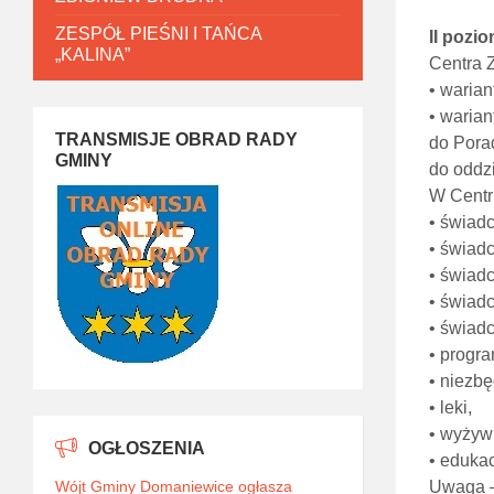
ZESPÓŁ PIEŚNI I TAŃCA
II pozi
„KALINA”
Centra 
• warian
• warian
TRANSMISJE OBRAD RADY
do Pora
GMINY
do oddzi
W Centr
• świadc
• świad
• świad
• świad
• świad
• progra
• niezb
• leki,
• wyżyw
OGŁOSZENIA
• edukac
Wójt Gminy Domaniewice ogłasza
Uwaga – 