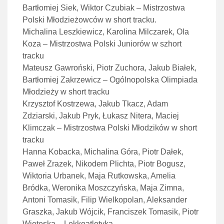
Bartłomiej Siek, Wiktor Czubiak – Mistrzostwa
Polski Młodzieżowców w short tracku.
Michalina Leszkiewicz, Karolina Milczarek, Ola
Koza – Mistrzostwa Polski Juniorów w szhort
tracku
Mateusz Gawroński, Piotr Zuchora, Jakub Białek,
Bartłomiej Zakrzewicz – Ogólnopolska Olimpiada
Młodzieży w short tracku
Krzysztof Kostrzewa, Jakub Tkacz, Adam
Zdziarski, Jakub Pryk, Łukasz Nitera, Maciej
Klimczak – Mistrzostwa Polski Młodzików w short
tracku
Hanna Kobacka, Michalina Góra, Piotr Dałek,
Paweł Zrazek, Nikodem Plichta, Piotr Bogusz,
Wiktoria Urbanek, Maja Rutkowska, Amelia
Bródka, Weronika Moszczyńska, Maja Zimna,
Antoni Tomasik, Filip Wielkopolan, Aleksander
Graszka, Jakub Wójcik, Franciszek Tomasik, Piotr
Wieteska – Lekkoatletyka