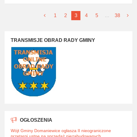
1
2
3
4
5
…
38
TRANSMISJE OBRAD RADY GMINY
OGŁOSZENIA
Wójt Gminy Domaniewice ogłasza II nieograniczone
przetargi ustne na sprzedaż niezabudowanych