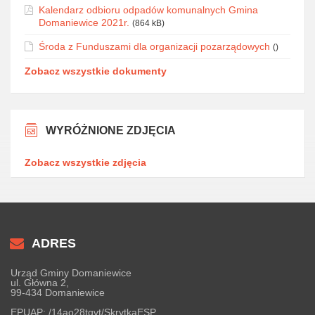
Kalendarz odbioru odpadów komunalnych Gmina
Domaniewice 2021r.
(864 kB)
Środa z Funduszami dla organizacji pozarządowych
()
Zobacz wszystkie dokumenty
WYRÓŻNIONE ZDJĘCIA
Zobacz wszystkie zdjęcia
ADRES
Urząd Gminy Domaniewice
ul. Główna 2,
99-434 Domaniewice
EPUAP:
/14ao28tqvt/SkrytkaESP