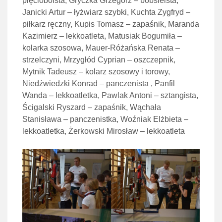
pięcioboista, Gryczka Grzegorz – bobsleista,
Janicki Artur – łyżwiarz szybki, Kuchta Zygfryd –
piłkarz ręczny, Kupis Tomasz – zapaśnik, Maranda
Kazimierz – lekkoatleta, Matusiak Bogumiła –
kolarka szosowa, Mauer-Różańska Renata –
strzelczyni, Mrzygłód Cyprian – oszczepnik,
Mytnik Tadeusz – kolarz szosowy i torowy,
Niedźwiedzki Konrad – panczenista , Panfil
Wanda – lekkoatletka, Pawlak Antoni – sztangista,
Ścigalski Ryszard – zapaśnik, Wąchała
Stanisława – panczenistka, Woźniak Elżbieta –
lekkoatletka, Żerkowski Mirosław – lekkoatleta