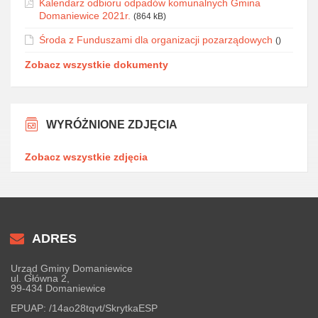
Kalendarz odbioru odpadów komunalnych Gmina
Domaniewice 2021r.
(864 kB)
Środa z Funduszami dla organizacji pozarządowych
()
Zobacz wszystkie dokumenty
WYRÓŻNIONE ZDJĘCIA
Zobacz wszystkie zdjęcia
ADRES
Urząd Gminy Domaniewice
ul. Główna 2,
99-434 Domaniewice
EPUAP:
/14ao28tqvt/SkrytkaESP