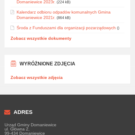
Domaniewice 2023r.
(224 kB)
Kalendarz odbioru odpadów komunalnych Gmina
Domaniewice 2021r.
(864 kB)
Środa z Funduszami dla organizacji pozarządowych
()
Zobacz wszystkie dokumenty
WYRÓŻNIONE ZDJĘCIA
Zobacz wszystkie zdjęcia
ADRES
Urząd Gminy Domaniewice
ul. Główna 2,
99-434 Domaniewice