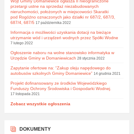
Wójt Gminy Domaniewice ogłasza II nieograniczone
przetargi ustne na sprzedaż niezabudowanych
nieruchomości, położonych w miejscowości Skaratki
pod Rogóźno oznaczonych jako działki nr 687/2, 687/3,
687/4, 687/5
17 października 2022
Informacja o możliwości uzyskania dotacji na bieżące
utrzymanie wód i urządzeń wodnych przez Spółki Wodne
7 lutego 2022
Ogłoszenie naboru na wolne stanowisko informatyka w
Urzędzie Gminy w Domaniewicach
28 stycznia 2022
Zapytanie ofertowe na: “Zakup oleju napędowego do
autobusów szkolnych Gminy Domaniewice”
14 grudnia 2021
Projekt dofinansowany ze środków Wojewódzkiego
Funduszy Ochrony Środowiska i Gospodarki Wodnej.
17 listopada 2021
Zobacz wszystkie ogłoszenia
DOKUMENTY