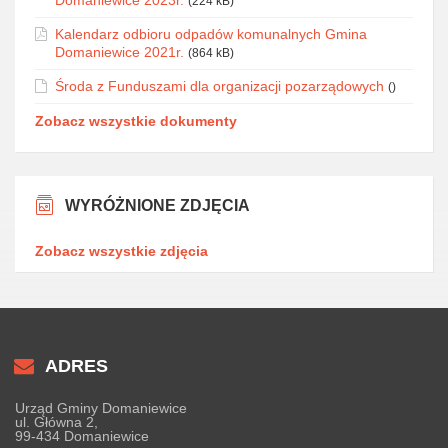
Domaniewice 2023r.
(224 kB)
Kalendarz odbioru odpadów komunalnych Gmina
Domaniewice 2021r.
(864 kB)
Środa z Funduszami dla organizacji pozarządowych
()
Zobacz wszystkie dokumenty
WYRÓŻNIONE ZDJĘCIA
Zobacz wszystkie zdjęcia
ADRES
Urząd Gminy Domaniewice
ul. Główna 2,
99-434 Domaniewice