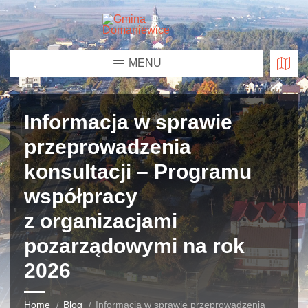
MENU
Informacja w sprawie
przeprowadzenia
konsultacji – Programu
współpracy
z organizacjami
pozarządowymi na rok
2026
Home
Blog
Informacja w sprawie przeprowadzenia