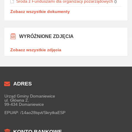
Środa z Funduszami dla organizacji pozarządowych
()
Zobacz wszystkie dokumenty
WYRÓŻNIONE ZDJĘCIA
Zobacz wszystkie zdjęcia
ADRES
Urząd Gminy Domaniewice
ul. Główna 2,
99-434 Domaniewice
EPUAP:
/14ao28tqvt/SkrytkaESP
KONTO BANKOWE