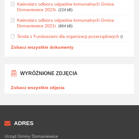
Kalendarz odbioru odpadów komunalnych Gmina
Domaniewice 2023r.
(224 kB)
Kalendarz odbioru odpadów komunalnych Gmina
Domaniewice 2021r.
(864 kB)
Środa z Funduszami dla organizacji pozarządowych
()
Zobacz wszystkie dokumenty
WYRÓŻNIONE ZDJĘCIA
Zobacz wszystkie zdjęcia
ADRES
Urząd Gminy Domaniewice