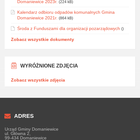
Domaniewice 2023r.
(224 kB)
Kalendarz odbioru odpadów komunalnych Gmina
Domaniewice 2021r.
(864 kB)
Środa z Funduszami dla organizacji pozarządowych
()
Zobacz wszystkie dokumenty
WYRÓŻNIONE ZDJĘCIA
Zobacz wszystkie zdjęcia
ADRES
Urząd Gminy Domaniewice
ul. Główna 2,
99-434 Domaniewice