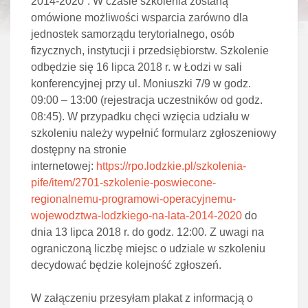
2014-2020”. W czasie szkolenia zostaną
omówione możliwości wsparcia zarówno dla
jednostek samorządu terytorialnego, osób
fizycznych, instytucji i przedsiębiorstw.
Szkolenie
odbędzie się 16 lipca 2018 r. w Łodzi w sali
konferencyjnej przy ul. Moniuszki 7/9 w godz.
09:00 – 13:00 (rejestracja uczestników od godz.
08:45).
W przypadku chęci wzięcia udziału w
szkoleniu należy wypełnić formularz zgłoszeniowy
dostępny na stronie
internetowej:
https://rpo.lodzkie.pl/szkolenia-
pife/item/2701-szkolenie-poswiecone-
regionalnemu-programowi-operacyjnemu-
wojewodztwa-lodzkiego-na-lata-2014-2020
do
dnia 13 lipca 2018 r. do godz. 12:00. Z uwagi na
ograniczoną liczbę miejsc o udziale w szkoleniu
decydować będzie kolejność zgłoszeń.
W załączeniu przesyłam plakat z informacją o