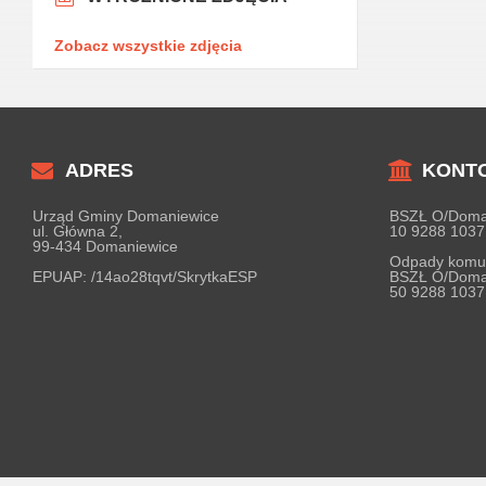
Zobacz wszystkie zdjęcia
ADRES
KONT
Urząd Gminy Domaniewice
BSZŁ O/Doma
ul. Główna 2,
10 9288 1037
99-434 Domaniewice
Odpady komu
EPUAP:
/14ao28tqvt/SkrytkaESP
BSZŁ O/Doma
50 9288 1037