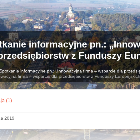
kanie informacyjne pn.: „Innow
 przedsiębiorstw z Funduszy Eu
Spotkanie informacyjne pn.: „Innowacyjna firma – wsparcie dla przedsi
owacyjna firma – wsparcie dla przedsiębiorstw z Funduszy Europejskich
ja (1)
ca 2019