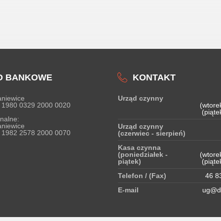
O BANKOWE
KONTAKT
niewice
Urząd czynny
 1980 0329 2000 0020
(wtore
(piąte
nalne:
niewice
Urząd czynny
 1982 2578 2000 0070
(czerwiec - sierpień)
Kasa czynna
(poniedziałek -
(wtore
piątek)
(piąte
Telefon / (Fax)
46 83
E-mail
ug@do