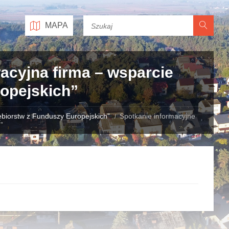
MAPA
acyjna firma – wsparcie
ropejskich”
ębiorstw z Funduszy Europejskich”
Spotkanie informacyjne
”