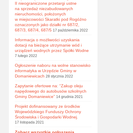
II nieograniczone przetargi ustne
na sprzedaż niezabudowanych
nieruchomości, położonych
w miejscowości Skaratki pod Rogóźno
oznaczonych jako działki nr 687/2,
687/3, 687/4, 687/5
17 października 2022
Informacja o możliwości uzyskania
dotacji na bieżące utrzymanie wód i
urządzeń wodnych przez Spółki Wodne
7 lutego 2022
Ogłoszenie naboru na wolne stanowisko
informatyka w Urzędzie Gminy w
Domaniewicach
28 stycznia 2022
Zapytanie ofertowe na: “Zakup oleju
napędowego do autobusów szkolnych
Gminy Domaniewice”
14 grudnia 2021
Projekt dofinansowany ze środków
Wojewódzkiego Funduszy Ochrony
Środowiska i Gospodarki Wodnej.
17 listopada 2021
Zobacz wszystkie ogłoszenia