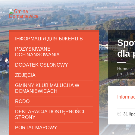
ІНФОРМАЦІЯ ДЛЯ БІЖЕНЦІВ
Spot
POZYSKIWANE
dla
DOFINANSOWANIA
DODATEK OSŁONOWY
Home
pn.: „Inn
ZDJĘCIA
GMINNY KLUB MALUCHA W
DOMANIEWICACH
Informac
RODO
DEKLARACJA DOSTĘPNOŚCI
31 lip
STRONY
PORTAL MAPOWY