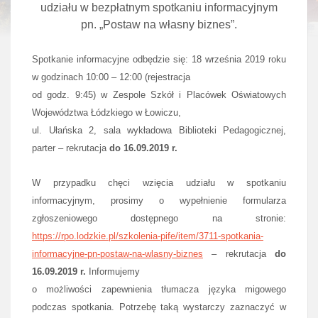
udziału w bezpłatnym spotkaniu informacyjnym
pn.
„Postaw na własny biznes”.
Spotkanie informacyjne odbędzie się
: 18 września 2019 roku
w godzinach 10:00 – 12:00 (rejestracja
od godz. 9:45) w Zespole Szkół i Placówek Oświatowych
Województwa Łódzkiego w Łowiczu,
ul. Ułańska 2, sala wykładowa Biblioteki Pedagogicznej,
parter – rekrutacja
do 16.09.2019 r.
W przypadku chęci wzięcia udziału w spotkaniu
informacyjnym, prosimy o wypełnienie formularza
zgłoszeniowego dostępnego na stronie:
https://rpo.lodzkie.pl/szkolenia-pife/item/3711-spotkania-
informacyjne-pn-postaw-na-wlasny-biznes
– rekrutacja
do
16.09.2019 r.
Informujemy
o możliwości zapewnienia tłumacza języka migowego
podczas spotkania. Potrzebę taką wystarczy zaznaczyć w