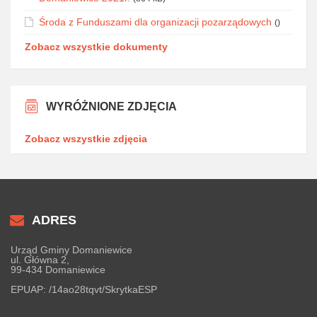
Środa z Funduszami dla organizacji pozarządowych
()
Zobacz wszystkie dokumenty
WYRÓŻNIONE ZDJĘCIA
Zobacz wszystkie zdjęcia
ADRES
Urząd Gminy Domaniewice
ul. Główna 2,
99-434 Domaniewice
EPUAP:
/14ao28tqvt/SkrytkaESP