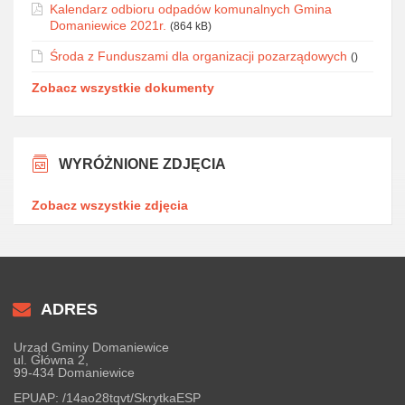
Kalendarz odbioru odpadów komunalnych Gmina
Domaniewice 2021r.
(864 kB)
Środa z Funduszami dla organizacji pozarządowych
()
Zobacz wszystkie dokumenty
WYRÓŻNIONE ZDJĘCIA
Zobacz wszystkie zdjęcia
ADRES
Urząd Gminy Domaniewice
ul. Główna 2,
99-434 Domaniewice
EPUAP:
/14ao28tqvt/SkrytkaESP