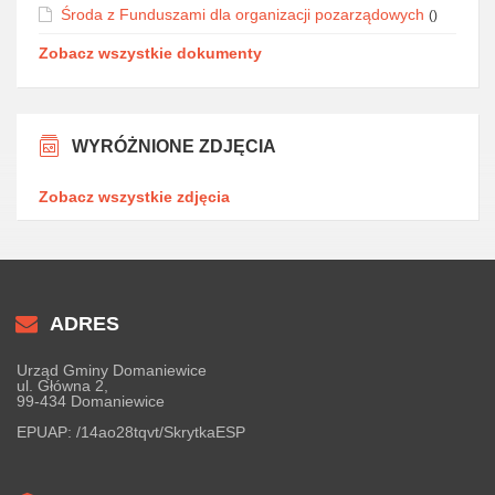
Środa z Funduszami dla organizacji pozarządowych
()
Zobacz wszystkie dokumenty
WYRÓŻNIONE ZDJĘCIA
Zobacz wszystkie zdjęcia
ADRES
Urząd Gminy Domaniewice
ul. Główna 2,
99-434 Domaniewice
EPUAP:
/14ao28tqvt/SkrytkaESP