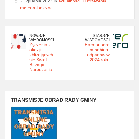
21 grudnia 2023 in
aktualności
,
Ostrzeżenia
meteorologiczne
NOWSZE
STARSZE
WIADOMOŚCI
WIADOMOŚCI
Życzenia z
Harmonogra
okazji
m odbioru
zbliżających
odpadów w
się Świąt
2024 roku
Bożego
Narodzenia
TRANSMISJE OBRAD RADY GMINY