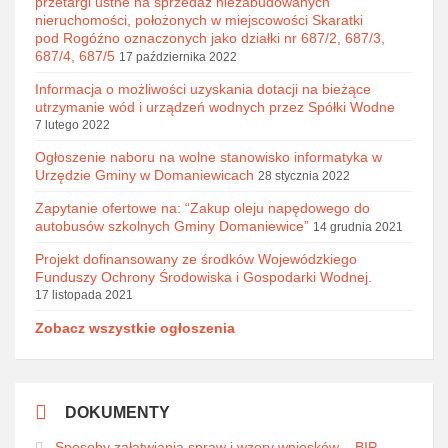
przetargi ustne na sprzedaż niezabudowanych
nieruchomości, położonych w miejscowości Skaratki
pod Rogóźno oznaczonych jako działki nr 687/2, 687/3,
687/4, 687/5
17 października 2022
Informacja o możliwości uzyskania dotacji na bieżące
utrzymanie wód i urządzeń wodnych przez Spółki Wodne
7 lutego 2022
Ogłoszenie naboru na wolne stanowisko informatyka w
Urzędzie Gminy w Domaniewicach
28 stycznia 2022
Zapytanie ofertowe na: “Zakup oleju napędowego do
autobusów szkolnych Gminy Domaniewice”
14 grudnia 2021
Projekt dofinansowany ze środków Wojewódzkiego
Funduszy Ochrony Środowiska i Gospodarki Wodnej.
17 listopada 2021
Zobacz wszystkie ogłoszenia
DOKUMENTY
Sposoby załatwiania spraw i wzory wniosków – BIP