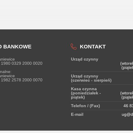
O BANKOWE
KONTAKT
niewice
Urząd czynny
 1980 0329 2000 0020
(wtore
(piąte
nalne:
niewice
Urząd czynny
 1982 2578 2000 0070
(czerwiec - sierpień)
Kasa czynna
(poniedziałek -
(wtore
piątek)
(piąte
Telefon / (Fax)
46 83
E-mail
ug@do