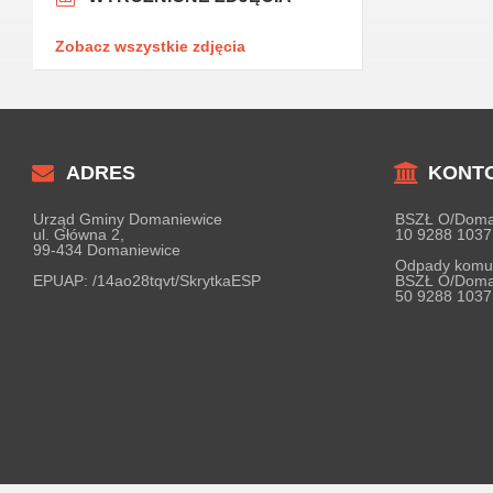
Zobacz wszystkie zdjęcia
ADRES
KONT
Urząd Gminy Domaniewice
BSZŁ O/Doma
ul. Główna 2,
10 9288 1037
99-434 Domaniewice
Odpady komu
EPUAP:
/14ao28tqvt/SkrytkaESP
BSZŁ O/Doma
50 9288 1037