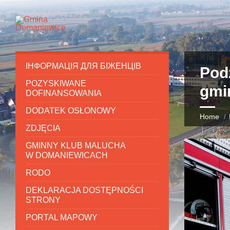
ІНФОРМАЦІЯ ДЛЯ БІЖЕНЦІВ
Pod
POZYSKIWANE
gmi
DOFINANSOWANIA
DODATEK OSŁONOWY
Home
ZDJĘCIA
GMINNY KLUB MALUCHA
W DOMANIEWICACH
RODO
DEKLARACJA DOSTĘPNOŚCI
STRONY
PORTAL MAPOWY