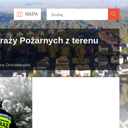
MAPA
raży Pożarnych z terenu
miny Domaniewice