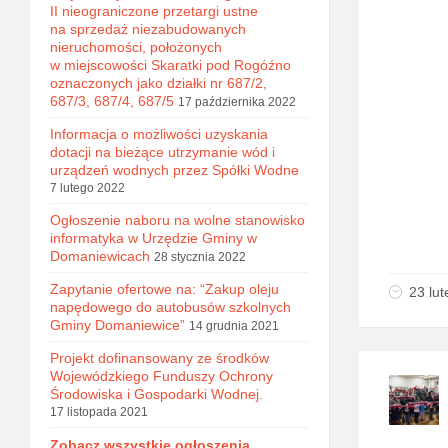
II nieograniczone przetargi ustne
na sprzedaż niezabudowanych
nieruchomości, położonych
w miejscowości Skaratki pod Rogóźno
oznaczonych jako działki nr 687/2,
687/3, 687/4, 687/5
17 października 2022
Informacja o możliwości uzyskania
dotacji na bieżące utrzymanie wód i
urządzeń wodnych przez Spółki Wodne
7 lutego 2022
Ogłoszenie naboru na wolne stanowisko
informatyka w Urzędzie Gminy w
Domaniewicach
28 stycznia 2022
Zapytanie ofertowe na: “Zakup oleju
23 lu
napędowego do autobusów szkolnych
Gminy Domaniewice”
14 grudnia 2021
Projekt dofinansowany ze środków
Wojewódzkiego Funduszy Ochrony
Środowiska i Gospodarki Wodnej.
17 listopada 2021
Zobacz wszystkie ogłoszenia