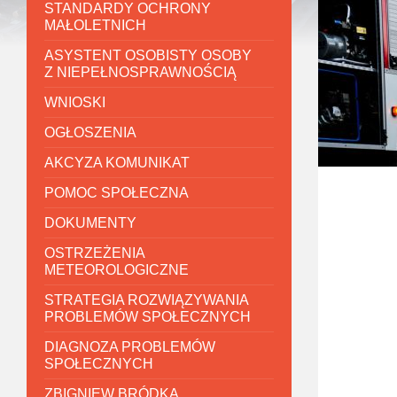
STANDARDY OCHRONY
MAŁOLETNICH
ASYSTENT OSOBISTY OSOBY
Z NIEPEŁNOSPRAWNOŚCIĄ
WNIOSKI
OGŁOSZENIA
AKCYZA KOMUNIKAT
POMOC SPOŁECZNA
DOKUMENTY
OSTRZEŻENIA
METEOROLOGICZNE
STRATEGIA ROZWIĄZYWANIA
PROBLEMÓW SPOŁECZNYCH
DIAGNOZA PROBLEMÓW
SPOŁECZNYCH
ZBIGNIEW BRÓDKA