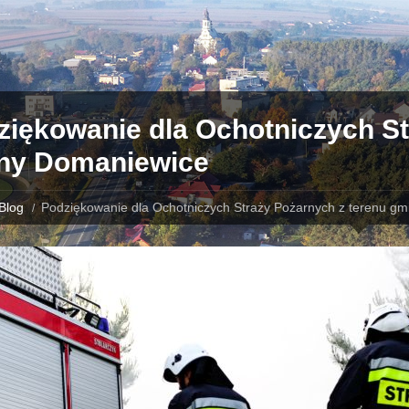
ziękowanie dla Ochotniczych St
ny Domaniewice
Blog
Podziękowanie dla Ochotniczych Straży Pożarnych z terenu g