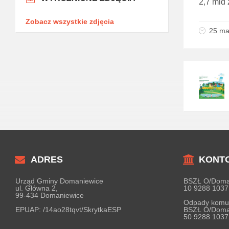
2,7 mld z
Zobacz wszystkie zdjęcia
25 ma
ADRES
KONT
Urząd Gminy Domaniewice
BSZŁ O/Doma
ul. Główna 2,
10 9288 1037
99-434 Domaniewice
Odpady komu
EPUAP:
/14ao28tqvt/SkrytkaESP
BSZŁ O/Doma
50 9288 1037