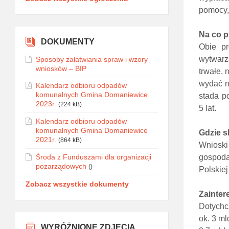
pomocy, 
Na co p
DOKUMENTY
Obie pr
wytwarz
Sposoby załatwiania spraw i wzory
wniosków – BIP
trwałe, 
wydać n
Kalendarz odbioru odpadów
komunalnych Gmina Domaniewice
stada p
2023r.
(224 kB)
5 lat.
Kalendarz odbioru odpadów
komunalnych Gmina Domaniewice
Gdzie s
2021r.
(864 kB)
Wnioski
gospoda
Środa z Funduszami dla organizacji
pozarządowych
()
Polskiej
Zobacz wszystkie dokumenty
Zainte
Dotychc
ok. 3 ml
WYRÓŻNIONE ZDJĘCIA