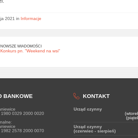
ł.
ja 2021 in
Informacje
NOWSZE WIADOMOŚCI
Konkurs pn. "Weekend na wsi"
O BANKOWE
KONTAKT
niewice
Urząd czynny
 1980 0329 2000 0020
(wtore
(piąte
nalne:
niewice
Urząd czynny
 1982 2578 2000 0070
(czerwiec - sierpień)