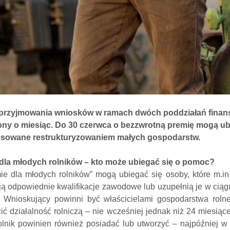
przyjmowania wniosków w ramach dwóch poddziałań finan
ny o miesiąc. Do 30 czerwca o bezzwrotną premię mogą ubie
esowane restrukturyzowaniem małych gospodarstw.
dla młodych rolników – kto może ubiegać się o pomoc?
ie dla młodych rolników” mogą ubiegać się osoby, które m.in.
ją odpowiednie kwalifikacje zawodowe lub uzupełnią je w ciągu
 Wnioskujący powinni być właścicielami gospodarstwa rolne
ić działalność rolniczą – nie wcześniej jednak niż 24 miesią
olnik powinien również posiadać lub utworzyć – najpóźniej w