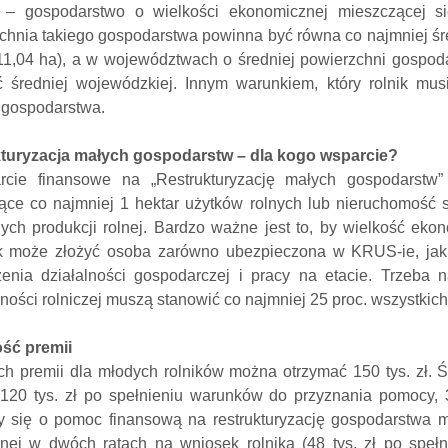
– gospodarstwo o wielkości ekonomicznej mieszczącej si
chnia takiego gospodarstwa powinna być równa co najmniej śr
 11,04 ha), a w województwach o średniej powierzchni gospod
ć średniej wojewódzkiej. Innym warunkiem, który rolnik mus
 gospodarstwa.
turyzacja małych gospodarstw – dla kogo wsparcie?
cie finansowe na „Restrukturyzację małych gospodarstw”
ące co najmniej 1 hektar użytków rolnych lub nieruchomość 
nych produkcji rolnej. Bardzo ważne jest to, by wielkość eko
 może złożyć osoba zarówno ubezpieczona w KRUS-ie, jak
enia działalności gospodarczej i pracy na etacie. Trzeba 
lności rolniczej muszą stanowić co najmniej 25 proc. wszystkic
ść premii
h premii dla młodych rolników można otrzymać 150 tys. zł. 
(120 tys. zł po spełnieniu warunków do przyznania pomocy, 30
cy się o pomoc finansową na restrukturyzację gospodarstwa m
nej w dwóch ratach na wniosek rolnika (48 tys. zł po speł