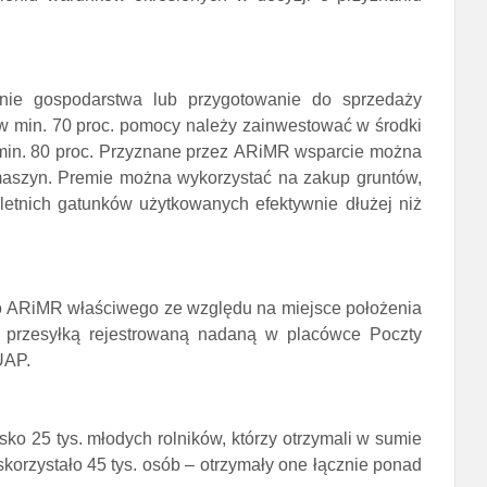
ie gospodarstwa lub przygotowanie do sprzedaży
w min. 70 proc. pomocy należy zainwestować w środki
to min. 80 proc. Przyznane przez ARiMR wsparcie można
aszyn. Premie można wykorzystać na zakup gruntów,
letnich gatunków użytkowanych efektywnie dłużej niż
go ARiMR właściwego ze względu na miejsce położenia
i, przesyłką rejestrowaną nadaną w placówce Poczty
UAP.
 25 tys. młodych rolników, którzy otrzymali w sumie
skorzystało 45 tys. osób – otrzymały one łącznie ponad