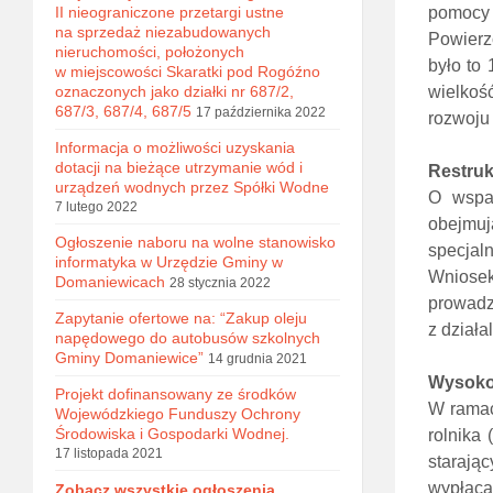
pomocy 
II nieograniczone przetargi ustne
na sprzedaż niezabudowanych
Powierz
nieruchomości, położonych
było to
w miejscowości Skaratki pod Rogóźno
wielkoś
oznaczonych jako działki nr 687/2,
687/3, 687/4, 687/5
17 października 2022
rozwoju
Informacja o możliwości uzyskania
dotacji na bieżące utrzymanie wód i
Restruk
urządzeń wodnych przez Spółki Wodne
O wspar
7 lutego 2022
obejmuj
Ogłoszenie naboru na wolne stanowisko
specjal
informatyka w Urzędzie Gminy w
Wniosek
Domaniewicach
28 stycznia 2022
prowadz
Zapytanie ofertowe na: “Zakup oleju
z działa
napędowego do autobusów szkolnych
Gminy Domaniewice”
14 grudnia 2021
Wysoko
Projekt dofinansowany ze środków
W ramac
Wojewódzkiego Funduszy Ochrony
Środowiska i Gospodarki Wodnej.
rolnika 
17 listopada 2021
starają
wypłaca
Zobacz wszystkie ogłoszenia