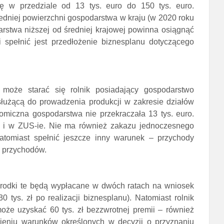
ę w przedziale od 13 tys. euro do 150 tys. euro.
edniej powierzchni gospodarstwa w kraju (w 2020 roku
arstwa niższej od średniej krajowej powinna osiągnąć
i spełnić jest przedłożenie biznesplanu dotyczącego
 może starać się rolnik posiadający gospodarstwo
służącą do prowadzenia produkcji w zakresie działów
nomiczna gospodarstwa nie przekraczała 13 tys. euro.
 i w ZUS-ie. Nie ma również zakazu jednoczesnego
natomiast spełnić jeszcze inny warunek – przychody
h przychodów.
Środki te będą wypłacane w dwóch ratach na wniosek
 tys. zł po realizacji biznesplanu). Natomiast rolnik
oże uzyskać 60 tys. zł bezzwrotnej premii – również
nieniu warunków określonych w decyzji o przyznaniu