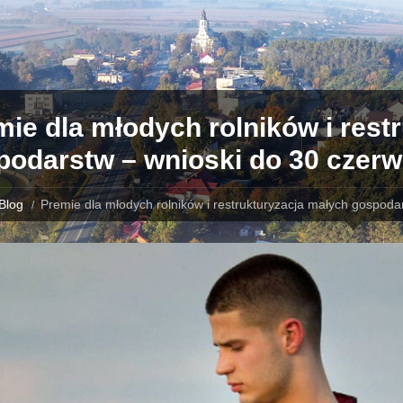
ie dla młodych rolników i rest
podarstw – wnioski do 30 czer
Blog
Premie dla młodych rolników i restrukturyzacja małych gospoda