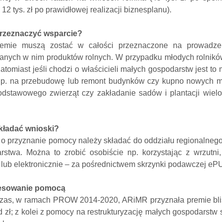
12 tys. zł po prawidłowej realizacji biznesplanu).
rzeznaczyć wsparcie?
emie muszą zostać w całości przeznaczone na prowadzen
anych w nim produktów rolnych. W przypadku młodych rolnikó
natomiast jeśli chodzi o właścicieli małych gospodarstw jest 
p. na przebudowę lub remont budynków czy kupno nowych m
odstawowego zwierząt czy zakładanie sadów i plantacji wielo
kładać wnioski?
 o przyznanie pomocy należy składać do oddziału regionalne
rstwa. Można to zrobić osobiście np. korzystając z wrzutn
 lub elektronicznie – za pośrednictwem skrzynki podawczej eP
resowanie pomocą
zas, w ramach PROW 2014-2020, ARiMR przyznała premie blisko
d zł; z kolei z pomocy na restrukturyzację małych gospodarstw 