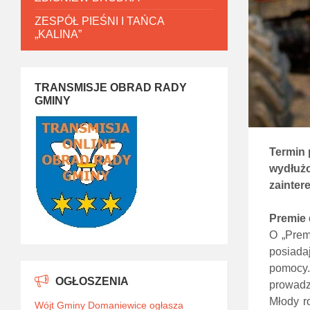
ZESPÓŁ PIEŚNI I TAŃCA
„KALINA”
TRANSMISJE OBRAD RADY
GMINY
Termin 
wydłużo
zainter
Premie 
O „Prem
posiada
pomocy.
OGŁOSZENIA
prowadz
Młody r
Wójt Gminy Domaniewice ogłasza