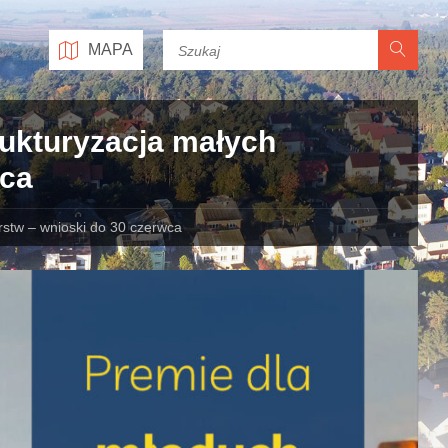
MAPA
rukturyzacja małych
wca
rstw – wnioski do 30 czerwca