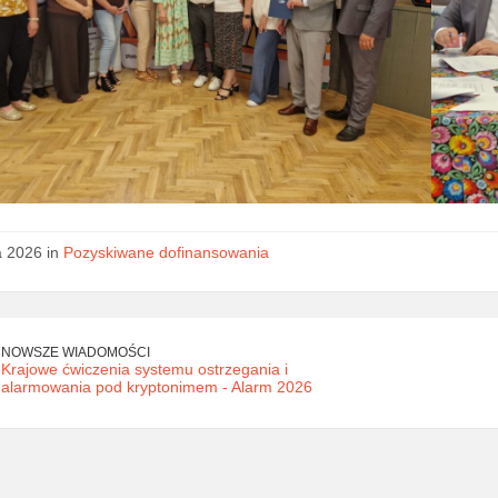
a 2026 in
Pozyskiwane dofinansowania
NOWSZE WIADOMOŚCI
Krajowe ćwiczenia systemu ostrzegania i
alarmowania pod kryptonimem - Alarm 2026