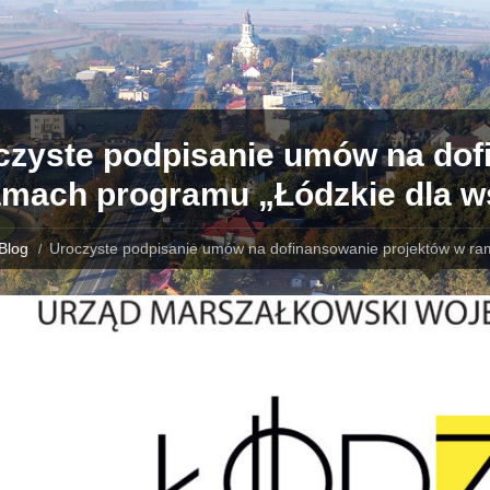
czyste podpisanie umów na dof
amach programu „Łódzkie dla w
Blog
Uroczyste podpisanie umów na dofinansowanie projektów w ram