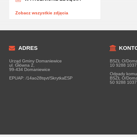
Zobacz wszystkie zdjęcia
ADRES
KONT
Urząd Gminy Domaniewice
BSZŁ O/Doma
ul. Główna 2,
10 9288 1037
99-434 Domaniewice
Odpady komu
EPUAP:
/14ao28tqvt/SkrytkaESP
BSZŁ O/Doma
50 9288 1037