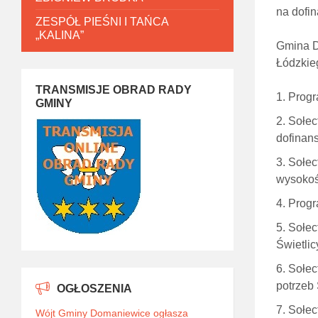
na dofi
ZESPÓŁ PIEŚNI I TAŃCA
„KALINA”
Gmina D
Łódzkieg
TRANSMISJE OBRAD RADY
Progr
GMINY
Sołec
dofinan
Sołec
wysokoś
Progr
Sołec
Świetli
Sołec
potrzeb 
OGŁOSZENIA
Sołec
Wójt Gminy Domaniewice ogłasza