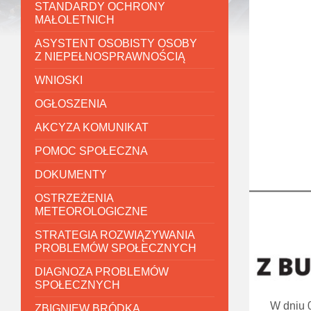
STANDARDY OCHRONY
MAŁOLETNICH
ASYSTENT OSOBISTY OSOBY
Z NIEPEŁNOSPRAWNOŚCIĄ
WNIOSKI
OGŁOSZENIA
AKCYZA KOMUNIKAT
POMOC SPOŁECZNA
DOKUMENTY
OSTRZEŻENIA
METEOROLOGICZNE
STRATEGIA ROZWIĄZYWANIA
PROBLEMÓW SPOŁECZNYCH
DIAGNOZA PROBLEMÓW
SPOŁECZNYCH
W dniu 
ZBIGNIEW BRÓDKA