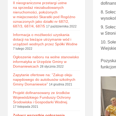
II nieograniczone przetargi ustne
dofinans
na sprzedaż niezabudowanych
Sołec
nieruchomości, położonych
w miejscowości Skaratki pod Rogóźno
wysokoś
oznaczonych jako działki nr 687/2,
687/3, 687/4, 687/5
17 października 2022
Sołec
w Stron
Informacja o możliwości uzyskania
dotacji na bieżące utrzymanie wód i
Sołe
urządzeń wodnych przez Spółki Wodne
Wiejskie
7 lutego 2022
Ogłoszenie naboru na wolne stanowisko
Pozyska
informatyka w Urzędzie Gminy w
Domaniewicach
28 stycznia 2022
funkcjon
Zapytanie ofertowe na: “Zakup oleju
napędowego do autobusów szkolnych
Gminy Domaniewice”
14 grudnia 2021
Projekt dofinansowany ze środków
Wojewódzkiego Funduszy Ochrony
Środowiska i Gospodarki Wodnej.
17 listopada 2021
Zobacz wszystkie ogłoszenia