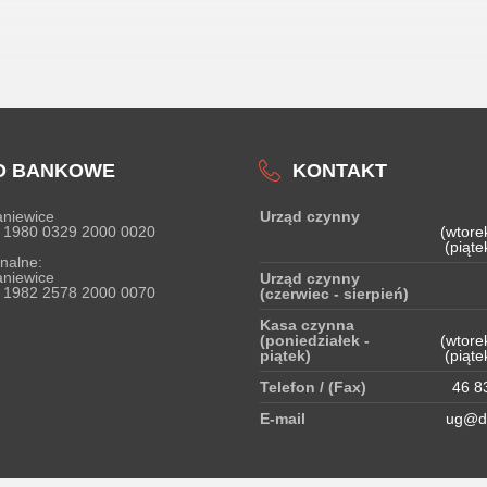
O BANKOWE
KONTAKT
niewice
Urząd czynny
 1980 0329 2000 0020
(wtore
(piąte
nalne:
niewice
Urząd czynny
 1982 2578 2000 0070
(czerwiec - sierpień)
Kasa czynna
(poniedziałek -
(wtore
piątek)
(piąte
Telefon / (Fax)
46 83
E-mail
ug@do