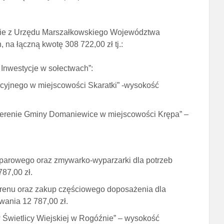
ie z Urzędu Marszałkowskiego Województwa
na łączną kwotę 308 722,00 zł tj.:
 Inwestycje w sołectwach”:
acyjnego w miejscowości Skaratki” -wysokość
a terenie Gminy Domaniewice w miejscowości Krępa” –
-parowego oraz zmywarko-wyparzarki dla potrzeb
87,00 zł.
terenu oraz zakup częściowego doposażenia dla
wania 12 787,00 zł.
 Świetlicy Wiejskiej w Rogóźnie” – wysokość