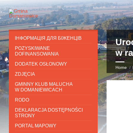
ІНФОРМАЦІЯ ДЛЯ БІЖЕНЦІВ
Uro
POZYSKIWANE
w r
DOFINANSOWANIA
DODATEK OSŁONOWY
Home
ZDJĘCIA
GMINNY KLUB MALUCHA
W DOMANIEWICACH
RODO
DEKLARACJA DOSTĘPNOŚCI
STRONY
PORTAL MAPOWY