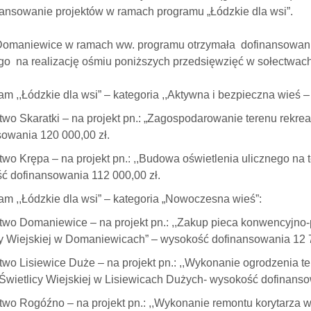
nansowanie projektów w ramach programu „Łódzkie dla wsi”.
omaniewice w ramach ww. programu otrzymała dofinansowan
o na realizację ośmiu poniższych przedsięwzięć w sołectwach, 
am ,,Łódzkie dla wsi” – kategoria ,,Aktywna i bezpieczna wieś –
two Skaratki – na projekt pn.: „Zagospodarowanie terenu rekre
sowania 120 000,00 zł.
two Krępa – na projekt pn.: ,,Budowa oświetlenia ulicznego n
ć dofinansowania 112 000,00 zł.
am ,,Łódzkie dla wsi” – kategoria „Nowoczesna wieś”:
two Domaniewice – na projekt pn.: ,,Zakup pieca konwencyjno
cy Wiejskiej w Domaniewicach” – wysokość dofinansowania 12 7
two Lisiewice Duże – na projekt pn.: ,,Wykonanie ogrodzenia 
Świetlicy Wiejskiej w Lisiewicach Dużych- wysokość dofinanso
two Rogóźno – na projekt pn.: ,,Wykonanie remontu korytarza w