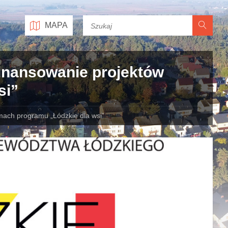
MAPA
inansowanie projektów
si”
ach programu „Łódzkie dla wsi”