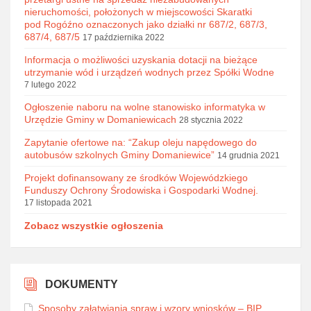
nieruchomości, położonych w miejscowości Skaratki
pod Rogóźno oznaczonych jako działki nr 687/2, 687/3,
687/4, 687/5
17 października 2022
Informacja o możliwości uzyskania dotacji na bieżące
utrzymanie wód i urządzeń wodnych przez Spółki Wodne
7 lutego 2022
Ogłoszenie naboru na wolne stanowisko informatyka w
Urzędzie Gminy w Domaniewicach
28 stycznia 2022
Zapytanie ofertowe na: “Zakup oleju napędowego do
autobusów szkolnych Gminy Domaniewice”
14 grudnia 2021
Projekt dofinansowany ze środków Wojewódzkiego
Funduszy Ochrony Środowiska i Gospodarki Wodnej.
17 listopada 2021
Zobacz wszystkie ogłoszenia
DOKUMENTY
Sposoby załatwiania spraw i wzory wniosków – BIP