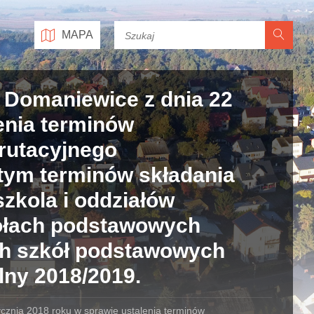
MAPA
 Domaniewice z dnia 22
enia terminów
rutacyjnego
 tym terminów składania
zkola i oddziałów
kołach podstawowych
ch szkół podstawowych
lny 2018/2019.
cznia 2018 roku w sprawie ustalenia terminów