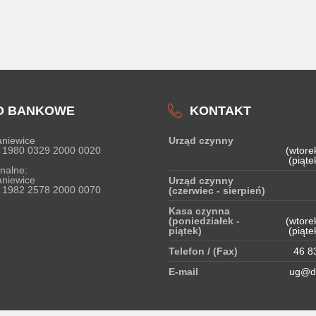
O BANKOWE
KONTAKT
niewice
Urząd czynny
 1980 0329 2000 0020
(wtore
(piąte
nalne:
niewice
Urząd czynny
 1982 2578 2000 0070
(czerwiec - sierpień)
Kasa czynna
(poniedziałek -
(wtore
piątek)
(piąte
Telefon / (Fax)
46 83
E-mail
ug@do