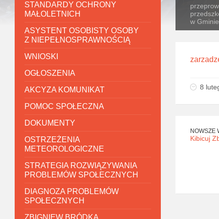
STANDARDY OCHRONY
przeprow
MAŁOLETNICH
przedszk
w Gminie
ASYSTENT OSOBISTY OSOBY
Z NIEPEŁNOSPRAWNOŚCIĄ
WNIOSKI
zarzadz
OGŁOSZENIA
8 lut
AKCYZA KOMUNIKAT
POMOC SPOŁECZNA
DOKUMENTY
NOWSZE 
Kibicuj 
OSTRZEŻENIA
METEOROLOGICZNE
STRATEGIA ROZWIĄZYWANIA
PROBLEMÓW SPOŁECZNYCH
DIAGNOZA PROBLEMÓW
SPOŁECZNYCH
ZBIGNIEW BRÓDKA