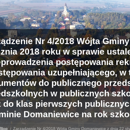
ządzenie Nr 4/2018 Wójta Gminy
znia 2018 roku w sprawie ustal
eprowadzenia postępowania rek
ostępowania uzupełniającego, w
umentów do publicznego przeds
edszkolnych w publicznych sz
z do klas pierwszych publiczny
minie Domaniewice na rok szko
Blog
Zarządzenie Nr 4/2018 Wójta Gminy Domaniewice z dnia 22 sty