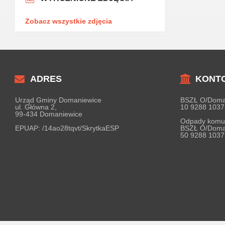
Zobacz wszystkie zdjęcia
ADRES
KONT
Urząd Gminy Domaniewice
BSZŁ O/Doma
ul. Główna 2,
10 9288 1037
99-434 Domaniewice
Odpady komu
EPUAP:
/14ao28tqvt/SkrytkaESP
BSZŁ O/Doma
50 9288 1037