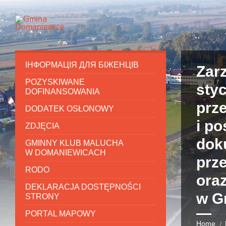
ІНФОРМАЦІЯ ДЛЯ БІЖЕНЦІВ
Zar
POZYSKIWANE
styc
DOFINANSOWANIA
prz
DODATEK OSŁONOWY
i p
ZDJĘCIA
dok
GMINNY KLUB MALUCHA
W DOMANIEWICACH
prz
RODO
ora
DEKLARACJA DOSTĘPNOŚCI
w G
STRONY
PORTAL MAPOWY
Home