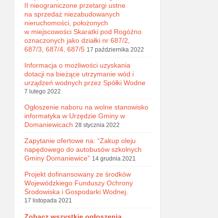
II nieograniczone przetargi ustne
na sprzedaż niezabudowanych
nieruchomości, położonych
w miejscowości Skaratki pod Rogóźno
oznaczonych jako działki nr 687/2,
687/3, 687/4, 687/5
17 października 2022
Informacja o możliwości uzyskania
dotacji na bieżące utrzymanie wód i
urządzeń wodnych przez Spółki Wodne
7 lutego 2022
Ogłoszenie naboru na wolne stanowisko
informatyka w Urzędzie Gminy w
Domaniewicach
28 stycznia 2022
Zapytanie ofertowe na: “Zakup oleju
napędowego do autobusów szkolnych
Gminy Domaniewice”
14 grudnia 2021
Projekt dofinansowany ze środków
Wojewódzkiego Funduszy Ochrony
Środowiska i Gospodarki Wodnej.
17 listopada 2021
Zobacz wszystkie ogłoszenia