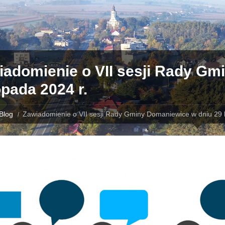
iadomienie o VII sesji Rady Gm
opada 2024 r.
Blog
Zawiadomienie o VII sesji Rady Gminy Domaniewice w dniu 29 l