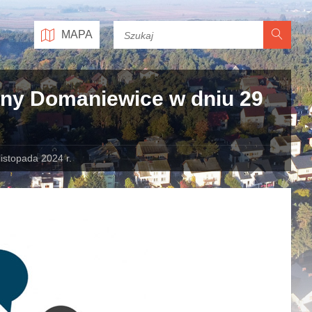
MAPA
iny Domaniewice w dniu 29
istopada 2024 r.