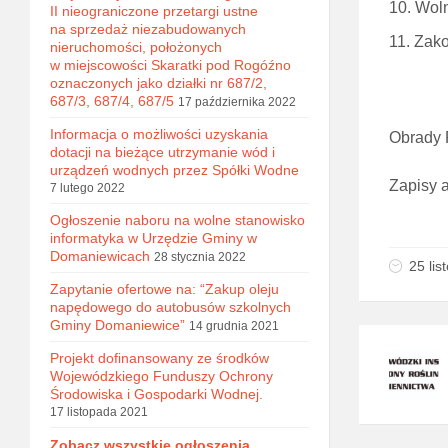
Woln
II nieograniczone przetargi ustne
na sprzedaż niezabudowanych
Zako
nieruchomości, położonych
w miejscowości Skaratki pod Rogóźno
oznaczonych jako działki nr 687/2,
687/3, 687/4, 687/5
17 października 2022
Informacja o możliwości uzyskania
Obrady 
dotacji na bieżące utrzymanie wód i
urządzeń wodnych przez Spółki Wodne
Zapisy 
7 lutego 2022
Ogłoszenie naboru na wolne stanowisko
informatyka w Urzędzie Gminy w
Domaniewicach
28 stycznia 2022
25 li
Zapytanie ofertowe na: “Zakup oleju
napędowego do autobusów szkolnych
Gminy Domaniewice”
14 grudnia 2021
Projekt dofinansowany ze środków
Wojewódzkiego Funduszy Ochrony
Środowiska i Gospodarki Wodnej.
17 listopada 2021
Zobacz wszystkie ogłoszenia