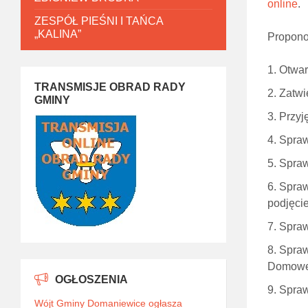
online
.
ZESPÓŁ PIEŚNI I TAŃCA
„KALINA”
Propono
Otwar
TRANSMISJE OBRAD RADY
Zatwi
GMINY
Przyję
Spraw
Spraw
Spraw
podjęci
Spraw
Spraw
Domowej
OGŁOSZENIA
Spraw
Wójt Gminy Domaniewice ogłasza