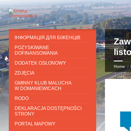
ІНФОРМАЦІЯ ДЛЯ БІЖЕНЦІВ
Zaw
POZYSKIWANE
list
DOFINANSOWANIA
DODATEK OSŁONOWY
Home
ZDJĘCIA
GMINNY KLUB MALUCHA
W DOMANIEWICACH
RODO
DEKLARACJA DOSTĘPNOŚCI
STRONY
PORTAL MAPOWY