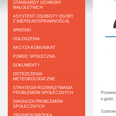
STANDARDY OCHRONY
MAŁOLETNICH
ASYSTENT OSOBISTY OSOBY
Z NIEPEŁNOSPRAWNOŚCIĄ
WNIOSKI
OGŁOSZENIA
AKCYZA KOMUNIKAT
POMOC SPOŁECZNA
DOKUMENTY
OSTRZEŻENIA
METEOROLOGICZNE
STRATEGIA ROZWIĄZYWANIA
PROBLEMÓW SPOŁECZNYCH
Przewod
o godz.
DIAGNOZA PROBLEMÓW
SPOŁECZNYCH
Szanown
ZBIGNIEW BRÓDKA