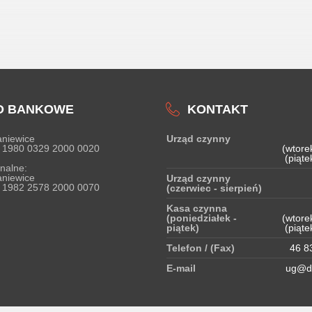
O BANKOWE
KONTAKT
niewice
Urząd czynny
 1980 0329 2000 0020
(wtore
(piąte
nalne:
niewice
Urząd czynny
 1982 2578 2000 0070
(czerwiec - sierpień)
Kasa czynna
(poniedziałek -
(wtore
piątek)
(piąte
Telefon / (Fax)
46 83
E-mail
ug@do