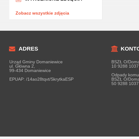
Zobacz wszystkie zdjęcia
ADRES
KONT
Urząd Gminy Domaniewice
BSZŁ O/Doma
ul. Główna 2,
10 9288 1037
99-434 Domaniewice
Odpady komu
EPUAP:
/14ao28tqvt/SkrytkaESP
BSZŁ O/Doma
50 9288 1037