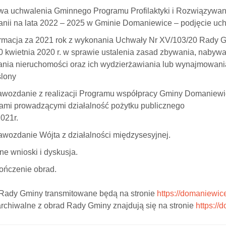
a uchwalenia Gminnego Programu Profilaktyki i Rozwiązywan
nii na lata 2022 – 2025 w Gminie Domaniewice – podjęcie uch
rmacja za 2021 rok z wykonania Uchwały Nr XV/103/20 Rady
0 kwietnia 2020 r. w sprawie ustalenia zasad zbywania, nabyw
ania nieruchomości oraz ich wydzierżawiania lub wynajmowania 
ślony
wozdanie z realizacji Programu współpracy Gminy Domaniewic
ami prowadzącymi działalność pożytku publicznego
021r.
wozdanie Wójta z działalności międzysesyjnej.
e wnioski i dyskusja.
ńczenie obrad.
Rady Gminy transmitowane będą na stronie
https://domaniewice
archiwalne z obrad Rady Gminy znajdują się na stronie
https://