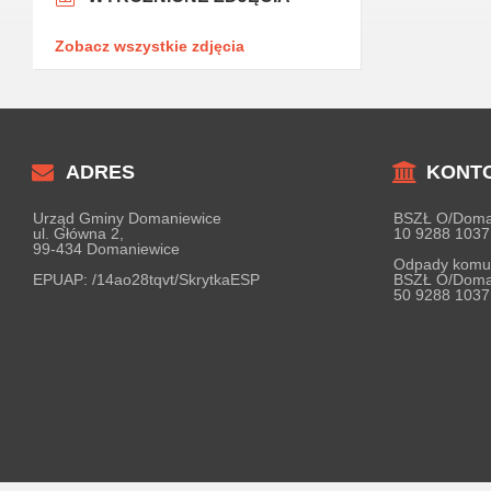
Zobacz wszystkie zdjęcia
ADRES
KONT
Urząd Gminy Domaniewice
BSZŁ O/Doma
ul. Główna 2,
10 9288 1037
99-434 Domaniewice
Odpady komu
EPUAP:
/14ao28tqvt/SkrytkaESP
BSZŁ O/Doma
50 9288 1037