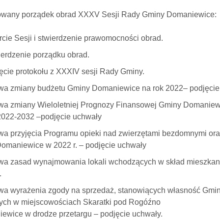
wany porządek obrad XXXV Sesji Rady Gminy Domaniewice:
cie Sesji i stwierdzenie prawomocności obrad.
erdzenie porządku obrad.
ęcie protokołu z XXXIV sesji Rady Gminy.
a zmiany budżetu Gminy Domaniewice na rok 2022– podjęcie
a zmiany Wieloletniej Prognozy Finansowej Gminy Domaniewic
 2022-2032 –podjęcie uchwały
a przyjęcia Programu opieki nad zwierzętami bezdomnymi ora
omaniewice w 2022 r. – podjęcie uchwały
a zasad wynajmowania lokali wchodzących w skład mieszkan
.
a wyrażenia zgody na sprzedaż, stanowiących własność Gmi
ych w miejscowościach Skaratki pod Rogóźno
iewice w drodze przetargu – podjęcie uchwały.