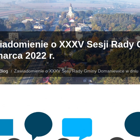
iadomienie o XXXV Sesji Rady
arca 2022 r.
Blog
Zawiadomienie o XXXV Sesji Rady Gminy Domaniewice w dniu 