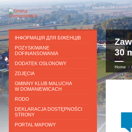
ІНФОРМАЦІЯ ДЛЯ БІЖЕНЦІВ
Zaw
POZYSKIWANE
30 m
DOFINANSOWANIA
DODATEK OSŁONOWY
Home
ZDJĘCIA
GMINNY KLUB MALUCHA
W DOMANIEWICACH
RODO
DEKLARACJA DOSTĘPNOŚCI
STRONY
PORTAL MAPOWY