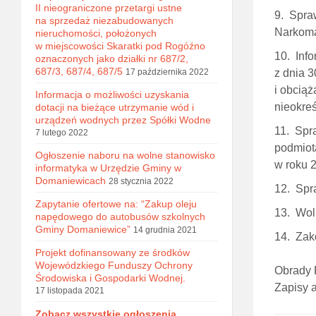
II nieograniczone przetargi ustne
Spraw
na sprzedaż niezabudowanych
Narkoma
nieruchomości, położonych
w miejscowości Skaratki pod Rogóźno
Info
oznaczonych jako działki nr 687/2,
687/3, 687/4, 687/5
17 października 2022
z dnia 3
i obciąż
Informacja o możliwości uzyskania
nieokre
dotacji na bieżące utrzymanie wód i
urządzeń wodnych przez Spółki Wodne
Spra
7 lutego 2022
podmiot
Ogłoszenie naboru na wolne stanowisko
w roku 2
informatyka w Urzędzie Gminy w
Domaniewicach
28 stycznia 2022
Spra
Zapytanie ofertowe na: “Zakup oleju
Woln
napędowego do autobusów szkolnych
Gminy Domaniewice”
14 grudnia 2021
Zako
Projekt dofinansowany ze środków
Wojewódzkiego Funduszy Ochrony
Obrady 
Środowiska i Gospodarki Wodnej.
Zapisy 
17 listopada 2021
Zobacz wszystkie ogłoszenia