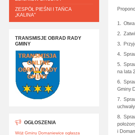
Propono
ZESPÓŁ PIEŚNI I TAŃCA
„KALINA”
Otwar
Zatwi
TRANSMISJE OBRAD RADY
GMINY
Przyj
Spraw
Spraw
na lata
Spraw
Gminy D
Spraw
uchwały
Spraw
OGŁOSZENIA
położon
i Doman
Wójt Gminy Domaniewice ogłasza