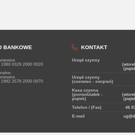
O BANKOWE
KONTAKT
niewice
Urząd czynny
 1980 0329 2000 0020
(wtore
(piąte
nalne:
niewice
Urząd czynny
 1982 2578 2000 0070
(czerwiec - sierpień)
Kasa czynna
(poniedziałek -
(wtore
piątek)
(piąte
Telefon / (Fax)
46 83
E-mail
ug@do