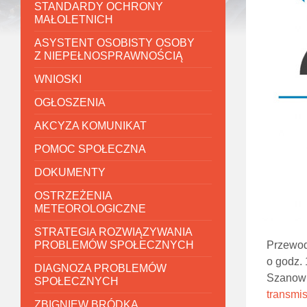
STANDARDY OCHRONY
MAŁOLETNICH
ASYSTENT OSOBISTY OSOBY
Z NIEPEŁNOSPRAWNOŚCIĄ
WNIOSKI
OGŁOSZENIA
AKCYZA KOMUNIKAT
POMOC SPOŁECZNA
DOKUMENTY
OSTRZEŻENIA
METEOROLOGICZNE
STRATEGIA ROZWIĄZYWANIA
PROBLEMÓW SPOŁECZNYCH
Przewod
o godz.
DIAGNOZA PROBLEMÓW
Szanown
SPOŁECZNYCH
transmis
ZBIGNIEW BRÓDKA