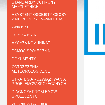
STANDARDY OCHRONY
MAŁOLETNICH
ASYSTENT OSOBISTY OSOBY
Z NIEPEŁNOSPRAWNOŚCIĄ
WNIOSKI
OGŁOSZENIA
AKCYZA KOMUNIKAT
POMOC SPOŁECZNA
DOKUMENTY
OSTRZEŻENIA
METEOROLOGICZNE
STRATEGIA ROZWIĄZYWANIA
PROBLEMÓW SPOŁECZNYCH
DIAGNOZA PROBLEMÓW
SPOŁECZNYCH
ZBIGNIEW BRÓDKA