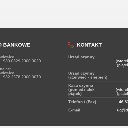
O BANKOWE
KONTAKT
niewice
Urząd czynny
 1980 0329 2000 0020
(wtore
(piąte
nalne:
niewice
Urząd czynny
 1982 2578 2000 0070
(czerwiec - sierpień)
Kasa czynna
(poniedziałek -
(wtore
piątek)
(piąte
Telefon / (Fax)
46 83
E-mail
ug@do