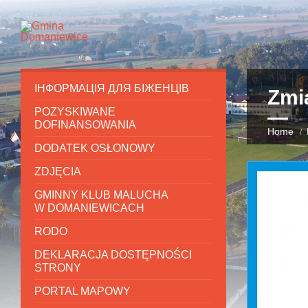
ІНФОРМАЦІЯ ДЛЯ БІЖЕНЦІВ
Zmi
POZYSKIWANE
DOFINANSOWANIA
Home
DODATEK OSŁONOWY
ZDJĘCIA
GMINNY KLUB MALUCHA
W DOMANIEWICACH
RODO
DEKLARACJA DOSTĘPNOŚCI
STRONY
PORTAL MAPOWY