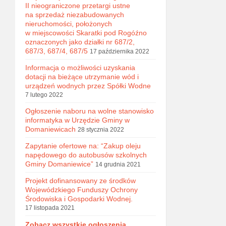
II nieograniczone przetargi ustne
na sprzedaż niezabudowanych
nieruchomości, położonych
w miejscowości Skaratki pod Rogóźno
oznaczonych jako działki nr 687/2,
687/3, 687/4, 687/5
17 października 2022
Informacja o możliwości uzyskania
dotacji na bieżące utrzymanie wód i
urządzeń wodnych przez Spółki Wodne
7 lutego 2022
Ogłoszenie naboru na wolne stanowisko
informatyka w Urzędzie Gminy w
Domaniewicach
28 stycznia 2022
Zapytanie ofertowe na: “Zakup oleju
napędowego do autobusów szkolnych
Gminy Domaniewice”
14 grudnia 2021
Projekt dofinansowany ze środków
Wojewódzkiego Funduszy Ochrony
Środowiska i Gospodarki Wodnej.
17 listopada 2021
Zobacz wszystkie ogłoszenia