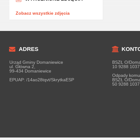
Zobacz wszystkie zdjęcia
ADRES
KONT
Urząd Gminy Domaniewice
BSZŁ O/Doma
ul. Główna 2,
10 9288 1037
99-434 Domaniewice
Odpady komu
EPUAP:
/14ao28tqvt/SkrytkaESP
BSZŁ O/Doma
50 9288 1037