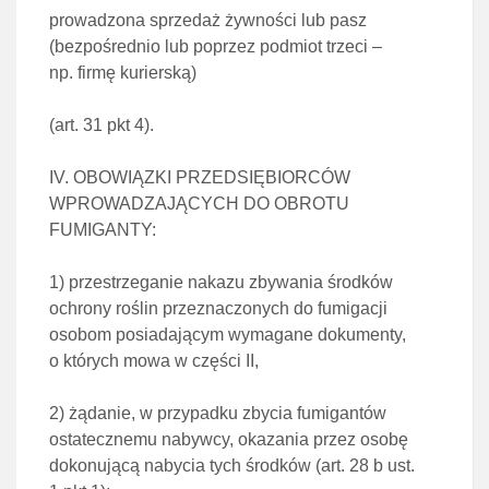
prowadzona sprzedaż żywności lub pasz
(bezpośrednio lub poprzez podmiot trzeci –
np. firmę kurierską)
(
art. 31 pkt 4
).
IV. OBOWIĄZKI PRZEDSIĘBIORCÓW
WPROWADZAJĄCYCH DO OBROTU
FUMIGANTY:
1)
przestrzeganie nakazu zbywania środków
ochrony roślin przeznaczonych do fumigacji
osobom posiadającym
wymagane dokumenty,
o których mowa w
części II
,
2)
żądanie, w przypadku zbycia fumigantów
ostatecznemu nabywcy, okazania przez osobę
dokonującą nabycia
tych środków (
art. 28 b ust.