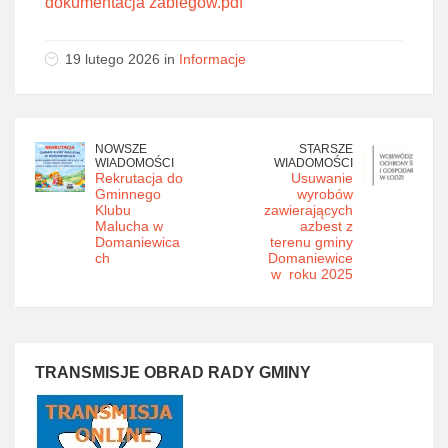
dokumentacja zabiegów.pdf
19 lutego 2026 in
Informacje
NOWSZE
STARSZE
WIADOMOŚCI
WIADOMOŚCI
Rekrutacja do
Usuwanie
Gminnego
wyrobów
Klubu
zawierających
Malucha w
azbest z
Domaniewica
terenu gminy
ch
Domaniewice
w roku 2025
TRANSMISJE OBRAD RADY GMINY