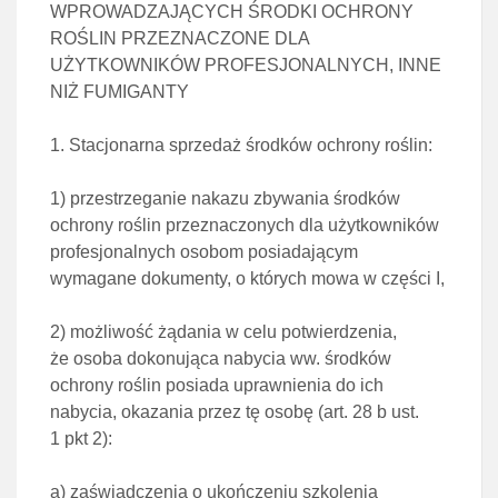
WPROWADZAJĄCYCH ŚRODKI OCHRONY
ROŚLIN PRZEZNACZONE DLA
UŻYTKOWNIKÓW PROFESJONALNYCH, INNE
NIŻ FUMIGANTY
1. Stacjonarna sprzedaż środków ochrony roślin:
1)
przestrzeganie nakazu zbywania środków
ochrony roślin przeznaczonych dla użytkowników
profesjonalnych
osobom posiadającym
wymagane dokumenty, o których mowa w
części I
,
2)
możliwość żądania w celu potwierdzenia,
że osoba dokonująca nabycia ww. środków
ochrony roślin posiada u
prawnienia do ich
nabycia, okazania przez tę osobę (
art. 28 b ust.
1 pkt 2
):
a)
zaświadczenia o ukończeniu szkolenia