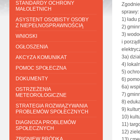
STANDARDY OCHRONY
Zgodnie
MAŁOLETNICH
sprawy:
1) ładu 
ASYSTENT OSOBISTY OSOBY
Z NIEPEŁNOSPRAWNOŚCIĄ
2) gminn
3) wodo
WNIOSKI
i porzą
OGŁOSZENIA
elektryc
3a) dzia
AKCYZA KOMUNIKAT
4) lokal
POMOC SPOŁECZNA
5) ochro
DOKUMENTY
6) pomo
6a) wspi
OSTRZEŻENIA
7) gmin
METEOROLOGICZNE
8) eduka
STRATEGIA ROZWIĄZYWANIA
9) kultu
PROBLEMÓW SPOŁECZNYCH
10) kult
DIAGNOZA PROBLEMÓW
11) targ
SPOŁECZNYCH
12) ziel
ZBIGNIEW BRÓDKA
13) cme