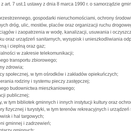
 z art. 7 ust.1 ustawy z dnia 8 marca 1990 r. o samorządzie g
przestrzennego, gospodarki nieruchomościami, ochrony środowi
ych dróg, ulic, mostów, placów oraz organizacji ruchu drogowe
ciągów i zaopatrzenia w wodę, kanalizacji, usuwania i oczyszc
dku oraz urządzeń sanitarnych, wysypisk i unieszkodliwiania 
zną i cieplną oraz gaz;
łalności w zakresie telekomunikacji;
nego transportu zbiorowego;
ny zdrowia;
cy społecznej, w tym ośrodków i zakładów opiekuńczych;
erania rodziny i systemu pieczy zastępczej;
nego budownictwa mieszkaniowego;
cji publicznej;
ry, w tym bibliotek gminnych i innych instytucji kultury oraz och
ury fizycznej i turystyki, w tym terenów rekreacyjnych i urządzeń
owisk i hal targowych;
eni gminnej i zadrzewień;
ntarzy gminnych;