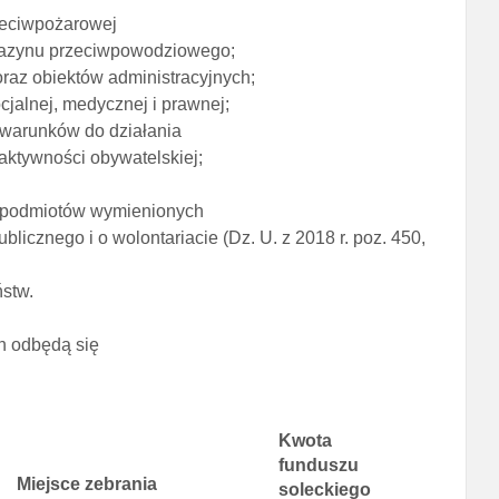
zeciwpożarowej
gazynu przeciwpowodziowego;
oraz obiektów administracyjnych;
cjalnej, medycznej i prawnej;
 warunków do działania
ktywności obywatelskiej;
az podmiotów wymienionych
blicznego i o wolontariacie (Dz. U. z 2018 r. poz. 450,
ństw.
h odbędą się
Kwota
funduszu
Miejsce zebrania
soleckiego