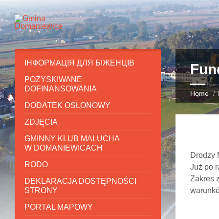
ІНФОРМАЦІЯ ДЛЯ БІЖЕНЦІВ
Fun
POZYSKIWANE
DOFINANSOWANIA
Home
DODATEK OSŁONOWY
ZDJĘCIA
GMINNY KLUB MALUCHA
W DOMANIEWICACH
Drodzy 
RODO
Już po 
Zakres z
DEKLARACJA DOSTĘPNOŚCI
STRONY
warunkó
PORTAL MAPOWY