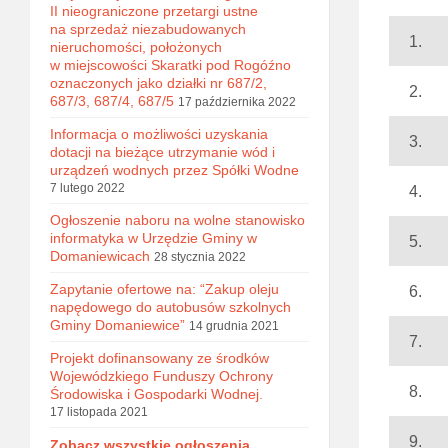
II nieograniczone przetargi ustne
na sprzedaż niezabudowanych
1.
nieruchomości, położonych
w miejscowości Skaratki pod Rogóźno
oznaczonych jako działki nr 687/2,
2.
687/3, 687/4, 687/5
17 października 2022
Informacja o możliwości uzyskania
3.
dotacji na bieżące utrzymanie wód i
urządzeń wodnych przez Spółki Wodne
7 lutego 2022
4.
Ogłoszenie naboru na wolne stanowisko
informatyka w Urzędzie Gminy w
5.
Domaniewicach
28 stycznia 2022
Zapytanie ofertowe na: “Zakup oleju
6.
napędowego do autobusów szkolnych
Gminy Domaniewice”
14 grudnia 2021
7.
Projekt dofinansowany ze środków
Wojewódzkiego Funduszy Ochrony
8.
Środowiska i Gospodarki Wodnej.
17 listopada 2021
9.
Zobacz wszystkie ogłoszenia