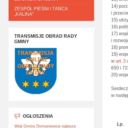
14) por
ZESPÓŁ PIEŚNI I TAŃCA
i przec
„KALINA”
15) utrz
16) poli
17) wsp
TRANSMISJE OBRAD RADY
i rozwo
GMINY
18) prom
19) wsp
w
art. 3 
650 i 72
20) wspó
Serdecz
w następ
OGŁOSZENIA
Lp.
Wójt Gminy Domaniewice ogłasza