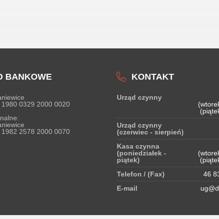
O BANKOWE
KONTAKT
niewice
Urząd czynny
 1980 0329 2000 0020
(wtore
(piąte
nalne:
niewice
Urząd czynny
 1982 2578 2000 0070
(czerwiec - sierpień)
Kasa czynna
(poniedziałek -
(wtore
piątek)
(piąte
Telefon / (Fax)
46 83
E-mail
ug@do