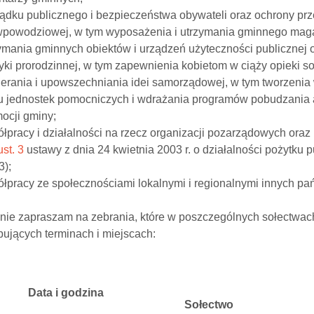
ządku publicznego i bezpieczeństwa obywateli oraz ochrony pr
iwpowodziowej, w tym wyposażenia i utrzymania gminnego ma
ymania gminnych obiektów i urządzeń użyteczności publicznej 
tyki prorodzinnej, w tym zapewnienia kobietom w ciąży opieki so
ierania i upowszechniania idei samorządowej, w tym tworzenia
ju jednostek pomocniczych i wdrażania programów pobudzania a
ocji gminy;
ółpracy i działalności na rzecz organizacji pozarządowych or
ust. 3
ustawy z dnia 24 kwietnia 2003 r. o działalności pożytku pu
3);
łpracy ze społecznościami lokalnymi i regionalnymi innych pa
nie zapraszam na zebrania, które w poszczególnych sołectwac
ujących terminach i miejscach:
Data i godzina
Sołectwo