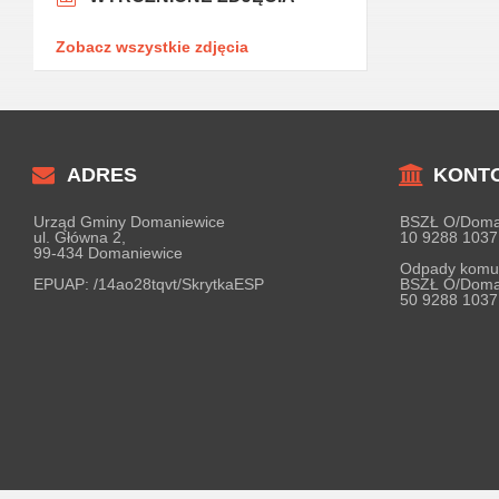
Zobacz wszystkie zdjęcia
ADRES
KONT
Urząd Gminy Domaniewice
BSZŁ O/Doma
ul. Główna 2,
10 9288 1037
99-434 Domaniewice
Odpady komu
EPUAP:
/14ao28tqvt/SkrytkaESP
BSZŁ O/Doma
50 9288 1037