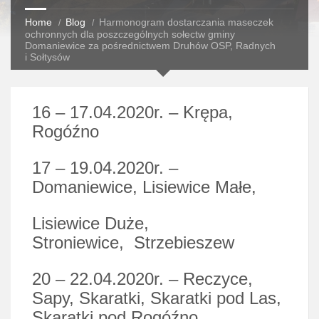
Home
Blog
Harmonogram dostarczania maseczek
ochronnych dla poszczególnych sołectw gminy
Domaniewice za pośrednictwem Druhów OSP, Radnych
i Sołtysów
16 – 17.04.2020r. – Krępa,
Rogóźno
17 – 19.04.2020r. –
Domaniewice, Lisiewice Małe,
Lisiewice Duże,
Stroniewice,
Strzebieszew
20 – 22.04.2020r. – Reczyce,
Sapy, Skaratki, Skaratki
pod Las,
Skaratki pod Rogóźno