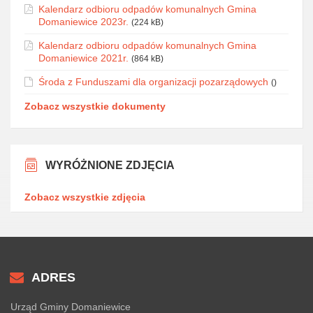
Kalendarz odbioru odpadów komunalnych Gmina
Domaniewice 2023r.
(224 kB)
Kalendarz odbioru odpadów komunalnych Gmina
Domaniewice 2021r.
(864 kB)
Środa z Funduszami dla organizacji pozarządowych
()
Zobacz wszystkie dokumenty
WYRÓŻNIONE ZDJĘCIA
Zobacz wszystkie zdjęcia
ADRES
Urząd Gminy Domaniewice