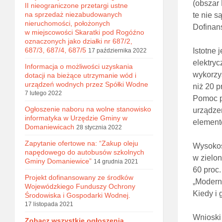
(obszar 
II nieograniczone przetargi ustne
na sprzedaż niezabudowanych
te nie 
nieruchomości, położonych
Dofinan
w miejscowości Skaratki pod Rogóźno
oznaczonych jako działki nr 687/2,
687/3, 687/4, 687/5
Istotne 
17 października 2022
elektry
Informacja o możliwości uzyskania
wykorzy
dotacji na bieżące utrzymanie wód i
urządzeń wodnych przez Spółki Wodne
niż 20 p
7 lutego 2022
Pomoc pr
Ogłoszenie naboru na wolne stanowisko
urządze
informatyka w Urzędzie Gminy w
elementó
Domaniewicach
28 stycznia 2022
Zapytanie ofertowe na: “Zakup oleju
Wysokoś
napędowego do autobusów szkolnych
w zielon
Gminy Domaniewice”
14 grudnia 2021
60 proc.
Projekt dofinansowany ze środków
„Moderni
Wojewódzkiego Funduszy Ochrony
Kiedy i
Środowiska i Gospodarki Wodnej.
17 listopada 2021
Wnioski 
Zobacz wszystkie ogłoszenia