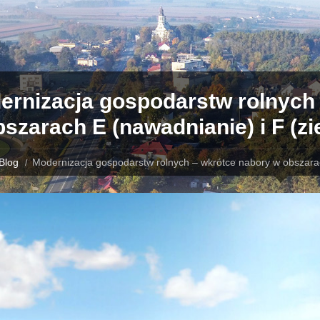
ernizacja gospodarstw rolnych
szarach E (nawadnianie) i F (zi
Blog
Modernizacja gospodarstw rolnych – wkrótce nabory w obszarac