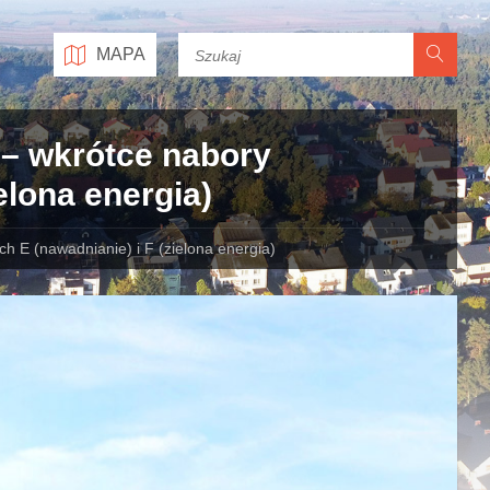
MAPA
 – wkrótce nabory
elona energia)
h E (nawadnianie) i F (zielona energia)