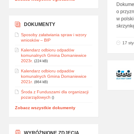
Dokumen
o przyz
w polsk
DOKUMENTY
skrzynk
Sposoby załatwiania spraw i wzory
wniosków – BIP
17 st
Kalendarz odbioru odpadów
komunalnych Gmina Domaniewice
2023r.
(224 kB)
Kalendarz odbioru odpadów
komunalnych Gmina Domaniewice
2021r.
(864 kB)
Środa z Funduszami dla organizacji
pozarządowych
()
Zobacz wszystkie dokumenty
WYRÓŻNIONE ZDJĘCIA