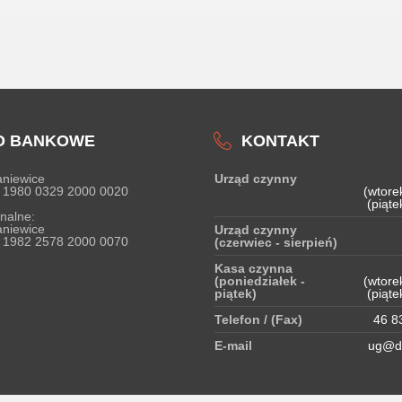
O BANKOWE
KONTAKT
niewice
Urząd czynny
 1980 0329 2000 0020
(wtore
(piąte
nalne:
niewice
Urząd czynny
 1982 2578 2000 0070
(czerwiec - sierpień)
Kasa czynna
(poniedziałek -
(wtore
piątek)
(piąte
Telefon / (Fax)
46 83
E-mail
ug@do