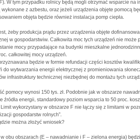
F). W tym przypadku rolnicy będą mogli otrzymać wsparcie na in
są wykonane z azbestu, oraz jeżeli urządzenia objęte pomocą 
sowaniem objęta będzie również instalacja pomp ciepła.
jest, żeby produkcja prądu przez urządzenia objęte dofinansow
cznej w gospodarstwiw. Całkowita moc tych urządzeń nie może p
stanie mocy przypadające na budynki mieszkalne jednorodzinne
roc. całkowitej mocy urządzeń.
zyznawana będzie w formie refundacji części kosztów kwalifik
ń do wytwarzania energii elektrycznej z promieniowania słone
w infrastruktury technicznej niezbędnej do montażu tych urzą
ć pomocy wynosi 150 tys. zł. Podobnie jak w obszarze nawadni
e źródła energii, standardowy poziom wsparcia to 50 proc. kosz
 Limit wykorzystany w obszarze F nie łączy się z limitami w 
zacji gospodarstw rolnych”.
 gdzie można złożyć wniosek?
w obu obszarach (E – nawadnianie i F – zielona energia) będz