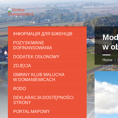
ІНФОРМАЦІЯ ДЛЯ БІЖЕНЦІВ
Mod
POZYSKIWANE
w ob
DOFINANSOWANIA
DODATEK OSŁONOWY
Home
ZDJĘCIA
GMINNY KLUB MALUCHA
W DOMANIEWICACH
RODO
DEKLARACJA DOSTĘPNOŚCI
STRONY
PORTAL MAPOWY