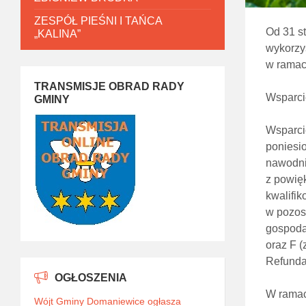
ZESPÓŁ PIEŚNI I TAŃCA
Od 31 st
„KALINA”
wykorzy
w ramac
TRANSMISJE OBRAD RADY
Wsparci
GMINY
Wsparci
poniesi
nawodnie
z powię
kwalifik
w pozost
gospodar
oraz F (
Refunda
OGŁOSZENIA
W ramac
Wójt Gminy Domaniewice ogłasza