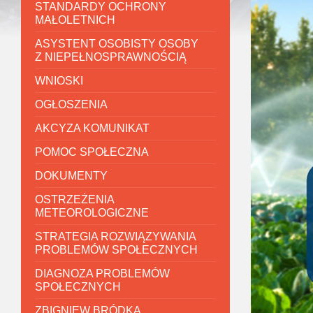
STANDARDY OCHRONY
MAŁOLETNICH
ASYSTENT OSOBISTY OSOBY
Z NIEPEŁNOSPRAWNOŚCIĄ
WNIOSKI
OGŁOSZENIA
AKCYZA KOMUNIKAT
POMOC SPOŁECZNA
DOKUMENTY
OSTRZEŻENIA
METEOROLOGICZNE
STRATEGIA ROZWIĄZYWANIA
PROBLEMÓW SPOŁECZNYCH
DIAGNOZA PROBLEMÓW
SPOŁECZNYCH
ZBIGNIEW BRÓDKA