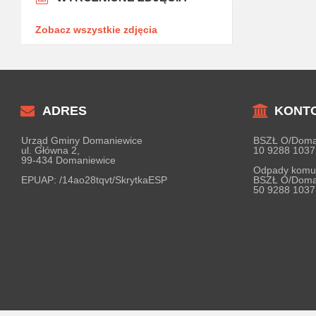
Zobacz wszystkie zdjęcia
ADRES
KONT
Urząd Gminy Domaniewice
BSZŁ O/Doma
ul. Główna 2,
10 9288 1037
99-434 Domaniewice
Odpady komu
EPUAP:
/14ao28tqvt/SkrytkaESP
BSZŁ O/Doma
50 9288 1037