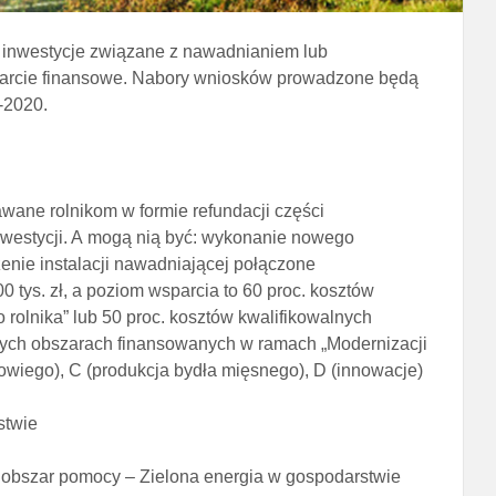
ch inwestycje związane z nawadnianiem lub
sparcie finansowe. Nabory wniosków prowadzone będą
-2020.
ane rolnikom w formie refundacji części
nwestycji. A mogą nią być: wykonanie nowego
zenie instalacji nawadniającej połączone
ys. zł, a poziom wsparcia to 60 proc. kosztów
 rolnika” lub 50 proc. kosztów kwalifikowalnych
tałych obszarach finansowanych w ramach „Modernizacji
krowiego), C (produkcja bydła mięsnego), D (innowacje)
stwie
obszar pomocy – Zielona energia w gospodarstwie