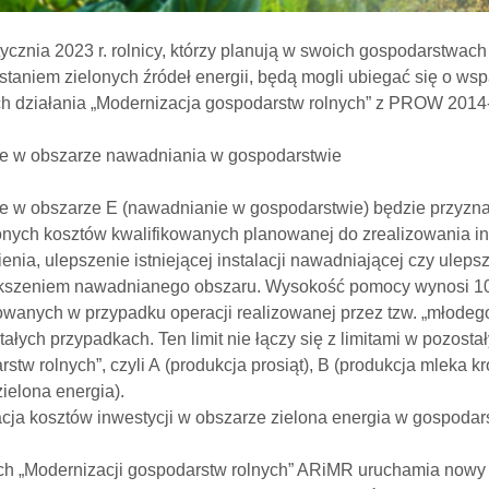
ycznia 2023 r. rolnicy, którzy planują w swoich gospodarstwa
staniem zielonych źródeł energii, będą mogli ubiegać się o w
h działania „Modernizacja gospodarstw rolnych” z PROW 2014
e w obszarze nawadniania w gospodarstwie
e w obszarze E (nawadnianie w gospodarstwie) będzie przyznaw
onych kosztów kwalifikowanych planowanej do zrealizowania i
nia, ulepszenie istniejącej instalacji nawadniającej czy uleps
kszeniem nawadnianego obszaru. Wysokość pomocy wynosi 100 t
owanych w przypadku operacji realizowanej przez tzw. „młodego
ałych przypadkach. Ten limit nie łączy się z limitami w pozos
stw rolnych”, czyli A (produkcja prosiąt), B (produkcja mleka 
zielona energia).
cja kosztów inwestycji w obszarze zielona energia w gospodar
h „Modernizacji gospodarstw rolnych” ARiMR uruchamia nowy 