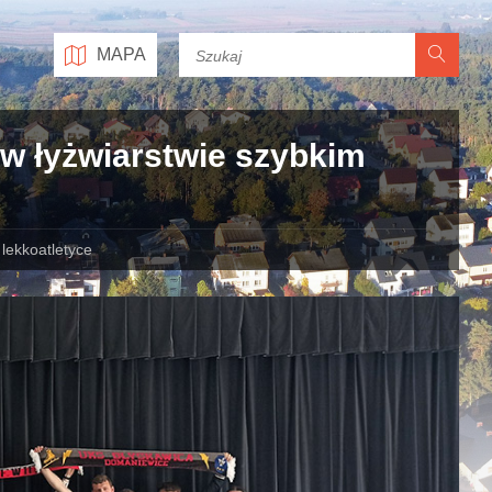
MAPA
w łyżwiarstwie szybkim
lekkoatletyce