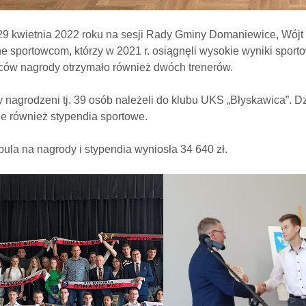
29 kwietnia 2022 roku na sesji Rady Gminy Domaniewice, Wój
e sportowcom, którzy w 2021 r. osiągnęli wysokie wyniki sport
ców nagrody otrzymało również dwóch trenerów.
 nagrodzeni tj. 39 osób należeli do klubu UKS „Błyskawica”. D
e również stypendia sportowe.
ula na nagrody i stypendia wyniosła 34 640 zł.