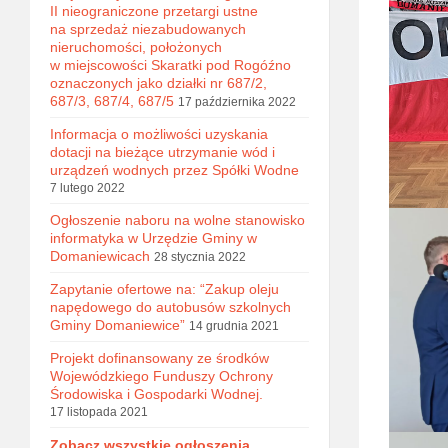
II nieograniczone przetargi ustne
na sprzedaż niezabudowanych
nieruchomości, położonych
w miejscowości Skaratki pod Rogóźno
oznaczonych jako działki nr 687/2,
687/3, 687/4, 687/5
17 października 2022
Informacja o możliwości uzyskania
dotacji na bieżące utrzymanie wód i
urządzeń wodnych przez Spółki Wodne
7 lutego 2022
Ogłoszenie naboru na wolne stanowisko
informatyka w Urzędzie Gminy w
Domaniewicach
28 stycznia 2022
Zapytanie ofertowe na: “Zakup oleju
napędowego do autobusów szkolnych
Gminy Domaniewice”
14 grudnia 2021
Projekt dofinansowany ze środków
Wojewódzkiego Funduszy Ochrony
Środowiska i Gospodarki Wodnej.
17 listopada 2021
Zobacz wszystkie ogłoszenia