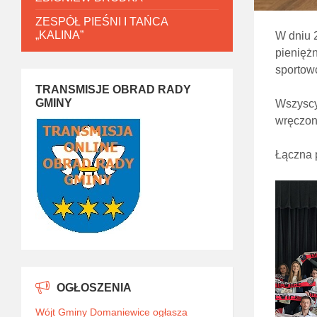
ZESPÓŁ PIEŚNI I TAŃCA
„KALINA”
W dniu 
pieniężn
sportow
TRANSMISJE OBRAD RADY
GMINY
Wszyscy
wręczon
Łączna p
OGŁOSZENIA
Wójt Gminy Domaniewice ogłasza