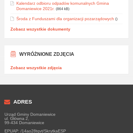
Kalendarz odbioru odpadów komunalnych Gmina
Domaniewice 2021r.
(864 kB)
Środa z Funduszami dla organizacji pozarządowych
()
Zobacz wszystkie dokumenty
WYRÓŻNIONE ZDJĘCIA
Zobacz wszystkie zdjęcia
ADRES
Urząd Gminy Domaniewice
ul. Główna 2,
99-434 Domaniewice
EPUAP:
/14ao28tqvt/SkrytkaESP