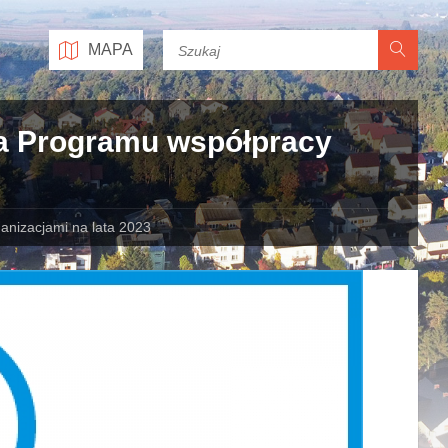
MAPA
ia Programu współpracy
anizacjami na lata 2023