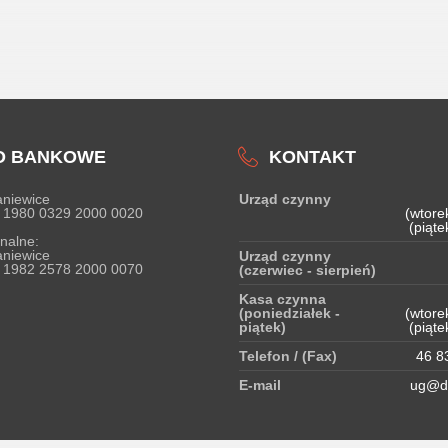
O BANKOWE
KONTAKT
niewice
Urząd czynny
 1980 0329 2000 0020
(wtore
(piąte
nalne:
niewice
Urząd czynny
 1982 2578 2000 0070
(czerwiec - sierpień)
Kasa czynna
(poniedziałek -
(wtore
piątek)
(piąte
Telefon / (Fax)
46 83
E-mail
ug@do