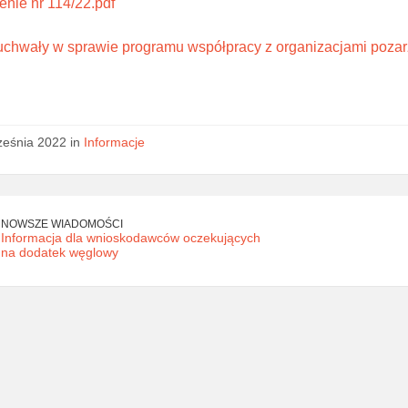
nie nr 114/22.pdf
 uchwały w sprawie programu współpracy z organizacjami poza
ześnia 2022 in
Informacje
NOWSZE WIADOMOŚCI
Informacja dla wnioskodawców oczekujących
na dodatek węglowy