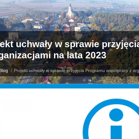
jekt uchwały w sprawie przyjęc
ganizacjami na lata 2023
Blog
Projekt uchwały w sprawie przyjęcia Programu współpracy z org