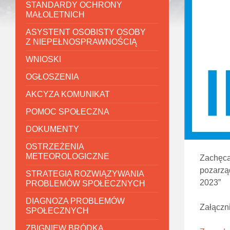
STANDARDY OCHRONY
MAŁOLETNICH
ASYSTENT OSOBISTY OSOBY
Z NIEPEŁNOSPRAWNOŚCIĄ
WNIOSKI
OGŁOSZENIA
AKCYZA KOMUNIKAT
POMOC SPOŁECZNA
DOKUMENTY
OSTRZEŻENIA
METEOROLOGICZNE
Zachęca
pozarząd
STRATEGIA ROZWIĄZYWANIA
2023”
PROBLEMÓW SPOŁECZNYCH
DIAGNOZA PROBLEMÓW
Załączni
SPOŁECZNYCH
ZBIGNIEW BRÓDKA