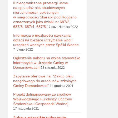
II nieograniczone przetargi ustne
na sprzedaż niezabudowanych
nieruchomości, położonych
w miejscowości Skaratki pod Rogóźno
oznaczonych jako działki nr 687/2,
687/3, 687/4, 687/5
17 października 2022
Informacja o możliwości uzyskania
dotacji na bieżące utrzymanie wód i
urządzeń wodnych przez Spółki Wodne
7 lutego 2022
Ogłoszenie naboru na wolne stanowisko
informatyka w Urzędzie Gminy w
Domaniewicach
28 stycznia 2022
Zapytanie ofertowe na: “Zakup oleju
napędowego do autobusów szkolnych
Gminy Domaniewice”
14 grudnia 2021
Projekt dofinansowany ze środków
Wojewódzkiego Funduszy Ochrony
Środowiska i Gospodarki Wodnej.
17 listopada 2021
Zobacz wszystkie ogłoszenia