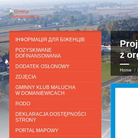
ІНФОРМАЦІЯ ДЛЯ БІЖЕНЦІВ
Pro
POZYSKIWANE
z or
DOFINANSOWANIA
DODATEK OSŁONOWY
Home
ZDJĘCIA
GMINNY KLUB MALUCHA
W DOMANIEWICACH
RODO
DEKLARACJA DOSTĘPNOŚCI
STRONY
PORTAL MAPOWY