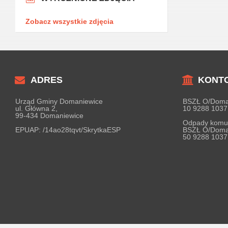
Zobacz wszystkie zdjęcia
ADRES
KONT
Urząd Gminy Domaniewice
BSZŁ O/Doma
ul. Główna 2,
10 9288 1037
99-434 Domaniewice
Odpady komu
EPUAP:
/14ao28tqvt/SkrytkaESP
BSZŁ O/Doma
50 9288 1037