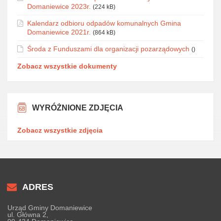
Domaniewice 2023r.
(224 kB)
Kalendarz odbioru odpadów komunalnych Gmina
Domaniewice 2021r.
(864 kB)
Środa z Funduszami dla organizacji pozarządowych
()
Zobacz wszystkie dokumenty
WYRÓŻNIONE ZDJĘCIA
Zobacz wszystkie zdjęcia
ADRES
Urząd Gminy Domaniewice
ul. Główna 2,