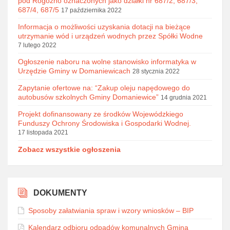
pod Rogóźno oznaczonych jako działki nr 687/2, 687/3,
687/4, 687/5
17 października 2022
Informacja o możliwości uzyskania dotacji na bieżące
utrzymanie wód i urządzeń wodnych przez Spółki Wodne
7 lutego 2022
Ogłoszenie naboru na wolne stanowisko informatyka w
Urzędzie Gminy w Domaniewicach
28 stycznia 2022
Zapytanie ofertowe na: “Zakup oleju napędowego do
autobusów szkolnych Gminy Domaniewice”
14 grudnia 2021
Projekt dofinansowany ze środków Wojewódzkiego
Funduszy Ochrony Środowiska i Gospodarki Wodnej.
17 listopada 2021
Zobacz wszystkie ogłoszenia
DOKUMENTY
Sposoby załatwiania spraw i wzory wniosków – BIP
Kalendarz odbioru odpadów komunalnych Gmina