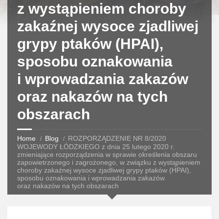
z wystąpieniem choroby
zakaźnej wysoce zjadliwej
grypy ptaków (HPAI),
sposobu oznakowania
i wprowadzania zakazów
oraz nakazów na tych
obszarach
Home
Blog
ROZPORZĄDZENIE NR 8/2020
WOJEWODY ŁÓDZKIEGO z dnia 25 lutego 2020 r.
zmieniające rozporządzenia w sprawie określenia obszaru
zapowietrzonego i zagrożonego, w związku z wystąpieniem
choroby zakaźnej wysoce zjadliwej grypy ptaków (HPAI),
sposobu oznakowania i wprowadzania zakazów
oraz nakazów na tych obszarach