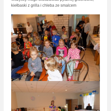
kiełbaski z grilla i chleba ze smalcem