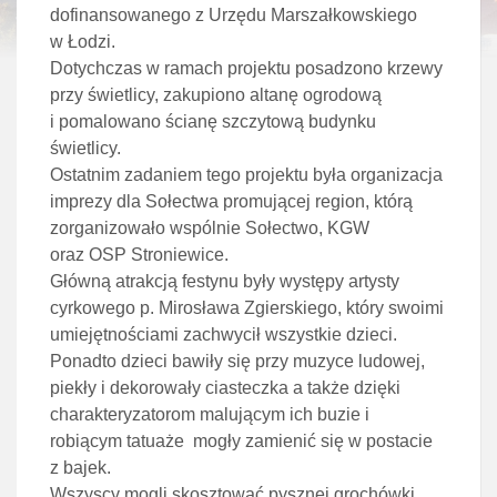
dofinansowanego z Urzędu Marszałkowskiego
w Łodzi.
Dotychczas w ramach projektu posadzono krzewy
przy świetlicy, zakupiono altanę ogrodową
i pomalowano ścianę szczytową budynku
świetlicy.
Ostatnim zadaniem tego projektu była organizacja
imprezy dla Sołectwa promującej region, którą
zorganizowało wspólnie Sołectwo, KGW
oraz OSP Stroniewice.
Główną atrakcją festynu były występy artysty
cyrkowego p. Mirosława Zgierskiego, który swoimi
umiejętnościami zachwycił wszystkie dzieci.
Ponadto dzieci bawiły się przy muzyce ludowej,
piekły i dekorowały ciasteczka a także dzięki
charakteryzatorom malującym ich buzie i
robiącym tatuaże mogły zamienić się w postacie
z bajek.
Wszyscy mogli skosztować pysznej grochówki,