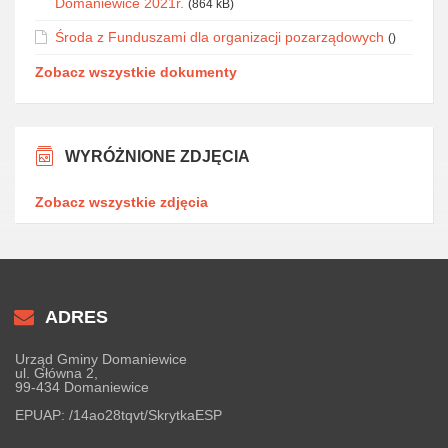
Domaniewice 2021r.
(864 kB)
Środa z Funduszami dla organizacji pozarządowych
()
Zobacz wszystkie dokumenty
WYRÓŻNIONE ZDJĘCIA
Zobacz wszystkie zdjęcia
ADRES
Urząd Gminy Domaniewice
ul. Główna 2,
99-434 Domaniewice
EPUAP:
/14ao28tqvt/SkrytkaESP