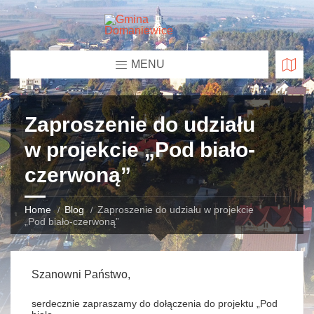
MENU
Zaproszenie do udziału
w projekcie „Pod biało-
czerwoną”
Home
Blog
Zaproszenie do udziału w projekcie
„Pod biało-czerwoną”
Szanowni Państwo,
serdecznie zapraszamy do dołączenia do projektu „Pod