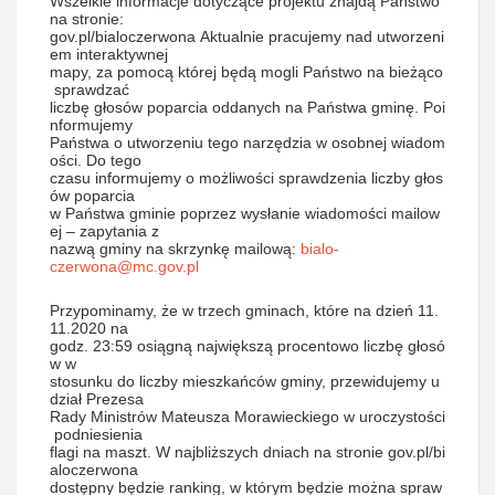
Wszelkie informacje dotyczące projektu znajdą Państwo
na stronie:
gov.pl/bialoczerwona Aktualnie pracujemy nad utworzeni
em interaktywnej
mapy, za pomocą której będą mogli Państwo na bieżąco
sprawdzać
liczbę głosów poparcia oddanych na Państwa gminę. Poi
nformujemy
Państwa o utworzeniu tego narzędzia w osobnej wiadom
ości. Do tego
czasu informujemy o możliwości sprawdzenia liczby głos
ów poparcia
w Państwa gminie poprzez wysłanie wiadomości mailow
ej – zapytania z
nazwą gminy na skrzynkę mailową:
bialo-
czerwona@mc.gov.pl
Przypominamy, że w trzech gminach, które na dzień 11.
11.2020 na
godz. 23:59 osiągną największą procentowo liczbę głosó
w w
stosunku do liczby mieszkańców gminy, przewidujemy u
dział Prezesa
Rady Ministrów Mateusza Morawieckiego w uroczystości
podniesienia
flagi na maszt. W najbliższych dniach na stronie gov.pl/bi
aloczerwona
dostępny będzie ranking, w którym będzie można spraw