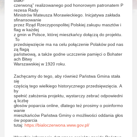
biało-
czerwoną” realizowanego pod honorowym patronatem P
rezesa Rady
Ministrów Mateusza Morawieckiego. Inicjatywa zakłada
sfinansowanie
przez Rząd Rzeczypospolitej Polskiej zakupu masztów i
flag w każdej
z gmin w Polsce, której mieszkańcy dołączą do projektu.
To
przedsięwzięcie ma na celu połączenie Polaków pod nas
zą flagą
państwową, a także godne uczczenie pamięci o Bohater
ach Bitwy
Warszawskiej w 1920 roku.
Zachęcamy do tego, aby również Państwa Gmina stała
się
częścią tego wielkiego historycznego przedsięwzięcia. A
by
spełnić założenia projektu, wystarczy zebrać odpowiedni
ą liczbę
głosów poparcia online, dlatego też prosimy o poinformo
wanie
mieszkańców Państwa Gminy o możliwości oddania głos
ów poparcia
tutaj:
https://bialoczerwona.www.gov.pl/