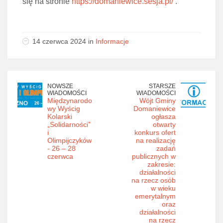
się na stronie
https://domaniewice.sesja.pl/
.
14 czerwca 2024 in
Informacje
NOWSZE
STARSZE
WIADOMOŚCI
WIADOMOŚCI
Międzynarodo
Wójt Gminy
wy Wyścig
Domaniewice
Kolarski
ogłasza
„Solidarności”
otwarty
i
konkurs ofert
Olimpijczyków
na realizację
- 26 – 28
zadań
czerwca
publicznych w
zakresie:
działalności
na rzecz osób
w wieku
emerytalnym
oraz
działalności
na rzecz