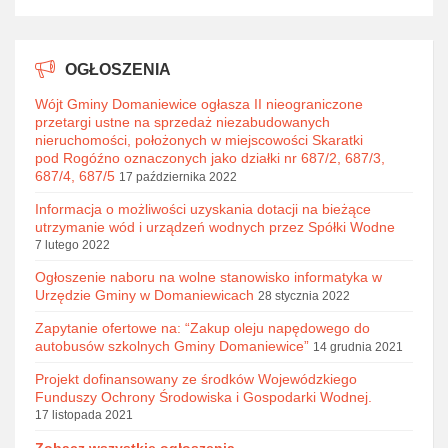
OGŁOSZENIA
Wójt Gminy Domaniewice ogłasza II nieograniczone
przetargi ustne na sprzedaż niezabudowanych
nieruchomości, położonych w miejscowości Skaratki
pod Rogóźno oznaczonych jako działki nr 687/2, 687/3,
687/4, 687/5
17 października 2022
Informacja o możliwości uzyskania dotacji na bieżące
utrzymanie wód i urządzeń wodnych przez Spółki Wodne
7 lutego 2022
Ogłoszenie naboru na wolne stanowisko informatyka w
Urzędzie Gminy w Domaniewicach
28 stycznia 2022
Zapytanie ofertowe na: “Zakup oleju napędowego do
autobusów szkolnych Gminy Domaniewice”
14 grudnia 2021
Projekt dofinansowany ze środków Wojewódzkiego
Funduszy Ochrony Środowiska i Gospodarki Wodnej.
17 listopada 2021
Zobacz wszystkie ogłoszenia