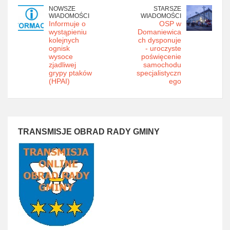
NOWSZE
STARSZE
WIADOMOŚCI
WIADOMOŚCI
Informuje o
OSP w
wystąpieniu
Domaniewica
kolejnych
ch dysponuje
ognisk
- uroczyste
wysoce
poświęcenie
zjadliwej
samochodu
grypy ptaków
specjalistyczn
(HPAI)
ego
TRANSMISJE OBRAD RADY GMINY