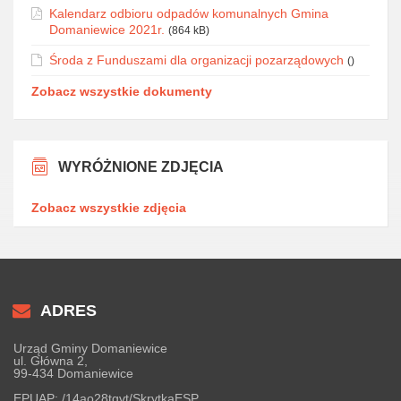
Kalendarz odbioru odpadów komunalnych Gmina
Domaniewice 2021r.
(864 kB)
Środa z Funduszami dla organizacji pozarządowych
()
Zobacz wszystkie dokumenty
WYRÓŻNIONE ZDJĘCIA
Zobacz wszystkie zdjęcia
ADRES
Urząd Gminy Domaniewice
ul. Główna 2,
99-434 Domaniewice
EPUAP:
/14ao28tqvt/SkrytkaESP