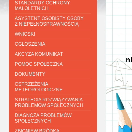
STANDARDY OCHRONY
MAŁOLETNICH
ASYSTENT OSOBISTY OSOBY
Z NIEPEŁNOSPRAWNOŚCIĄ
WNIOSKI
OGŁOSZENIA
AKCYZA KOMUNIKAT
POMOC SPOŁECZNA
DOKUMENTY
OSTRZEŻENIA
METEOROLOGICZNE
STRATEGIA ROZWIĄZYWANIA
PROBLEMÓW SPOŁECZNYCH
DIAGNOZA PROBLEMÓW
SPOŁECZNYCH
ZBIGNIEW BRÓDKA