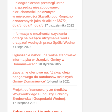
II nieograniczone przetargi ustne
na sprzedaż niezabudowanych
nieruchomości, położonych
w miejscowości Skaratki pod Rogóźno
oznaczonych jako działki nr 687/2,
687/3, 687/4, 687/5
17 października 2022
Informacja o możliwości uzyskania
dotacji na bieżące utrzymanie wód i
urządzeń wodnych przez Spółki Wodne
7 lutego 2022
Ogłoszenie naboru na wolne stanowisko
informatyka w Urzędzie Gminy w
Domaniewicach
28 stycznia 2022
Zapytanie ofertowe na: “Zakup oleju
napędowego do autobusów szkolnych
Gminy Domaniewice”
14 grudnia 2021
Projekt dofinansowany ze środków
Wojewódzkiego Funduszy Ochrony
Środowiska i Gospodarki Wodnej.
17 listopada 2021
Zobacz wszystkie ogłoszenia