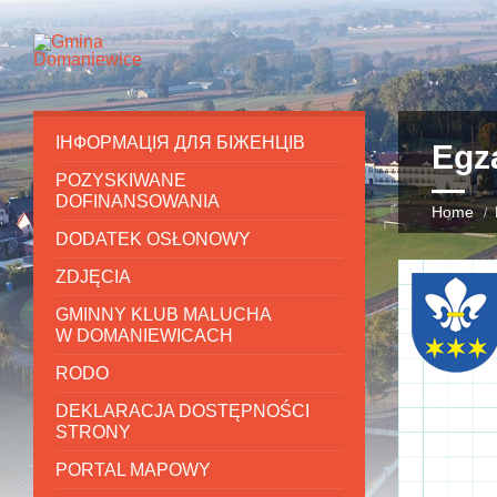
ІНФОРМАЦІЯ ДЛЯ БІЖЕНЦІВ
Egz
POZYSKIWANE
DOFINANSOWANIA
Home
DODATEK OSŁONOWY
ZDJĘCIA
GMINNY KLUB MALUCHA
W DOMANIEWICACH
RODO
DEKLARACJA DOSTĘPNOŚCI
STRONY
PORTAL MAPOWY