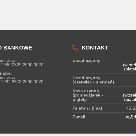
O BANKOWE
KONTAKT
niewice
Urząd czynny
 1980 0329 2000 0020
(wtore
(piąte
nalne:
niewice
Urząd czynny
 1982 2578 2000 0070
(czerwiec - sierpień)
Kasa czynna
(poniedziałek -
(wtore
piątek)
(piąte
Telefon / (Fax)
46 83
E-mail
ug@do