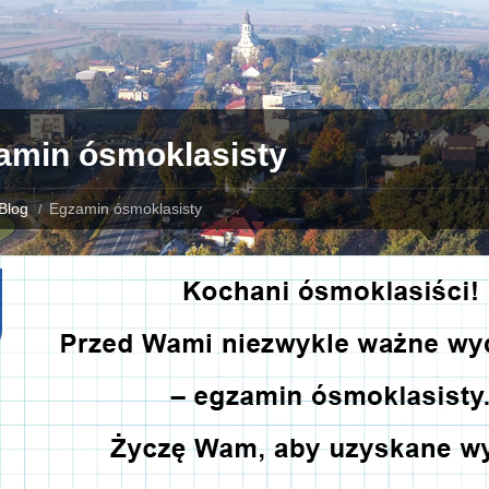
amin ósmoklasisty
Blog
Egzamin ósmoklasisty