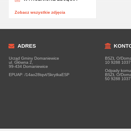
Zobacz wszystkie zdjęcia
ADRES
KONT
Urząd Gminy Domaniewice
BSZŁ O/Doma
ul. Główna 2,
10 9288 1037
99-434 Domaniewice
Odpady komu
EPUAP:
/14ao28tqvt/SkrytkaESP
BSZŁ O/Doma
50 9288 1037