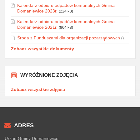
Kalendarz odbioru odpadów komunalnych Gmina
Domaniewice 2023r.
(224 kB)
Kalendarz odbioru odpadów komunalnych Gmina
Domaniewice 2021r.
(864 kB)
Środa z Funduszami dla organizacji pozarządowych
()
Zobacz wszystkie dokumenty
WYRÓŻNIONE ZDJĘCIA
Zobacz wszystkie zdjęcia
ADRES
Urząd Gminy Domaniewice