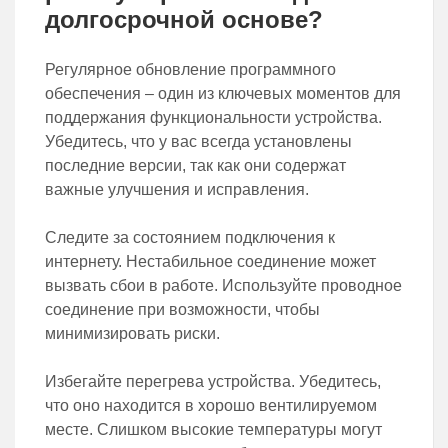
долгосрочной основе?
Регулярное обновление программного
обеспечения – один из ключевых моментов для
поддержания функциональности устройства.
Убедитесь, что у вас всегда установлены
последние версии, так как они содержат
важные улучшения и исправления.
Следите за состоянием подключения к
интернету. Нестабильное соединение может
вызвать сбои в работе. Используйте проводное
соединение при возможности, чтобы
минимизировать риски.
Избегайте перегрева устройства. Убедитесь,
что оно находится в хорошо вентилируемом
месте. Слишком высокие температуры могут