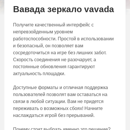
Вавада зеркало vavada
Получите качественный интерфейс с
непревзойденным уровнем
работоспособности. Простой в использовании
и безопасный, он позволяет вам
сосредоточиться на игре без лишних забот.
Скорость соединения не разочарует, а
постоянные обновления гарантируют
актуальность площадки.
Доступные форматы и отличная поддержка
пользователей позволят вам оставаться на
связи в любой ситуации. Вам не придется
переживать о возможных сбоях! Начните
наслаждаться игрой без прерываний.
Почему стоит выбрать именно это решение?