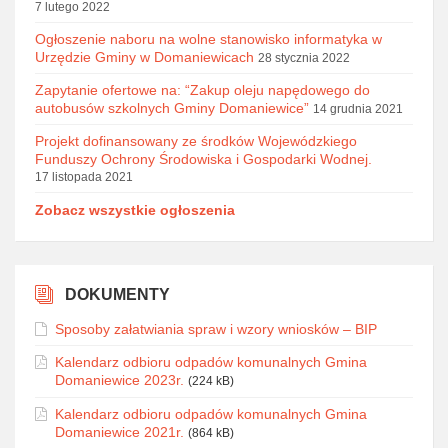
7 lutego 2022
Ogłoszenie naboru na wolne stanowisko informatyka w
Urzędzie Gminy w Domaniewicach
28 stycznia 2022
Zapytanie ofertowe na: “Zakup oleju napędowego do
autobusów szkolnych Gminy Domaniewice”
14 grudnia 2021
Projekt dofinansowany ze środków Wojewódzkiego
Funduszy Ochrony Środowiska i Gospodarki Wodnej.
17 listopada 2021
Zobacz wszystkie ogłoszenia
DOKUMENTY
Sposoby załatwiania spraw i wzory wniosków – BIP
Kalendarz odbioru odpadów komunalnych Gmina
Domaniewice 2023r.
(224 kB)
Kalendarz odbioru odpadów komunalnych Gmina
Domaniewice 2021r.
(864 kB)