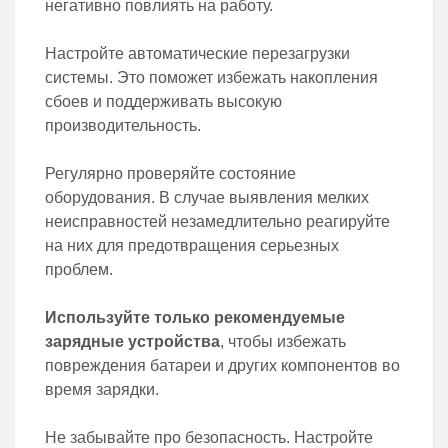
негативно повлиять на работу.
Настройте автоматические перезагрузки
системы. Это поможет избежать накопления
сбоев и поддерживать высокую
производительность.
Регулярно проверяйте состояние
оборудования. В случае выявления мелких
неисправностей незамедлительно реагируйте
на них для предотвращения серьезных
проблем.
Используйте только рекомендуемые
зарядные устройства
, чтобы избежать
повреждения батареи и других компонентов во
время зарядки.
Не забывайте про безопасность. Настройте