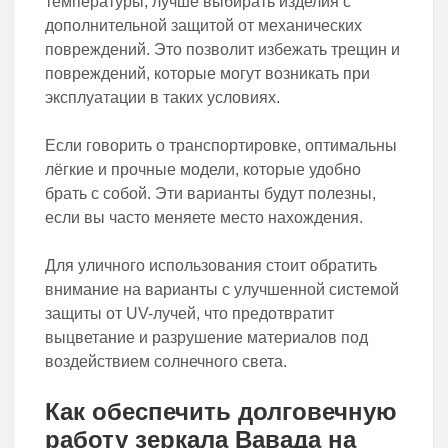
температуры, лучше выбирать изделия с
дополнительной защитой от механических
повреждений. Это позволит избежать трещин и
повреждений, которые могут возникать при
эксплуатации в таких условиях.
Если говорить о транспортировке, оптимальны
лёгкие и прочные модели, которые удобно
брать с собой. Эти варианты будут полезны,
если вы часто меняете место нахождения.
Для уличного использования стоит обратить
внимание на варианты с улучшенной системой
защиты от UV-лучей, что предотвратит
выцветание и разрушение материалов под
воздействием солнечного света.
Как обеспечить долговечную
работу зеркала Вавада на