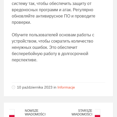
систему так, чтобы обеспечить защиту от
вредоносных программ и атак. Регулярно
обновляйте антивирусное ПО и проводите
проверки.
Обучите пользователей основам работы с
устройством, чтобы сократить количество
ненужных ошибок. Это обеспечит
бесперебойную работу в долгосрочной
перспективе.
10 października 2023 in
Informacje
NOWSZE
STARSZE
WIADOMOŚCI
WIADOMOŚCI