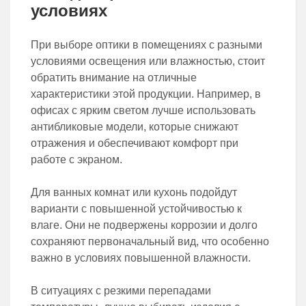
условиях
При выборе оптики в помещениях с разными
условиями освещения или влажностью, стоит
обратить внимание на отличные
характеристики этой продукции. Например, в
офисах с ярким светом лучше использовать
антибликовые модели, которые снижают
отражения и обеспечивают комфорт при
работе с экраном.
Для ванных комнат или кухонь подойдут
варианти с повышенной устойчивостью к
влаге. Они не подвержены коррозии и долго
сохраняют первоначальный вид, что особенно
важно в условиях повышенной влажности.
В ситуациях с резкими перепадами