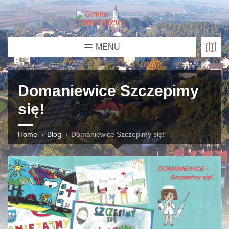
MENU
Domaniewice Szczepimy
się!
Home
Blog
Domaniewice Szczepimy się!