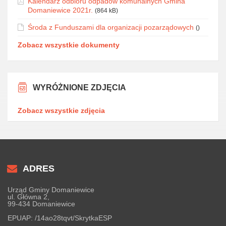
Kalendarz odbioru odpadów komunalnych Gmina
Domaniewice 2021r.
(864 kB)
Środa z Funduszami dla organizacji pozarządowych
()
Zobacz wszystkie dokumenty
WYRÓŻNIONE ZDJĘCIA
Zobacz wszystkie zdjęcia
ADRES
Urząd Gminy Domaniewice
ul. Główna 2,
99-434 Domaniewice
EPUAP:
/14ao28tqvt/SkrytkaESP